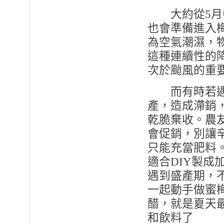
大約從
5
月
也會準備進入
為空氣潮濕，
這種連續性的
次於颱風的重
而有時若
產，造成滯銷
乾脆棄收。農
會促銷，別讓
只能充當肥料
適合
DIY
製成
遇到盛產期，
一起動手做蜜
醋，就是夏天
和飲料了