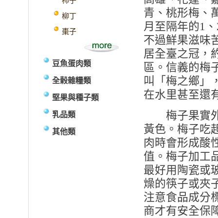
柿子
青、桃形梅、
柳丁
月至隔年的
1
、
棗子
不過鮮果滋味
居全臺之冠，
豆魚蛋肉類
區。信義的梅
叫「梅之鄉」
全榖雜糧類
在水里甚至還
堅果與種子類
梅子果實外皮
乳品類
黃色。梅子吃
其他類
肉時會形成酸
值。梅子加工
最好用陶瓷或
燥的筷子或夾
注意食品成分
商才有安全