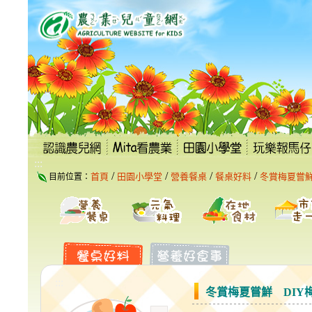
跳
到
主
要
內
容
區
塊
:::
/
/
/
/
首頁
田園小學堂
營養餐桌
餐桌好料
冬賞梅夏嘗鮮
目前位置：
:::
冬賞梅夏嘗鮮 DIY