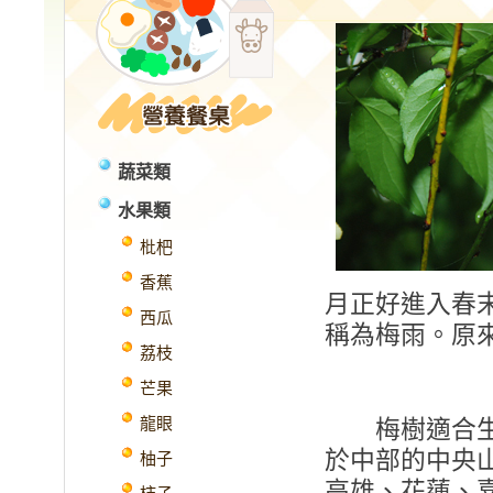
蔬菜類
水果類
枇杷
香蕉
月正好進入春
西瓜
稱為梅雨。原
荔枝
芒果
龍眼
梅樹適合生
於中部的中央
柚子
高雄、花蓮、