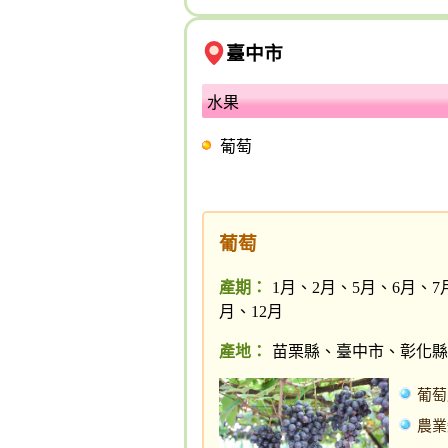
臺中市
水果
葡萄
葡萄
產期：
1月、2月、5月、6月、7
月、12月
產地：
苗栗縣、臺中市、彰化縣
葡萄
農業