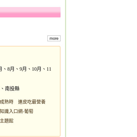
more
月、8月、9月、10月、11
、南投縣
成熟時 連皮吃最營養
知識入口網-葡萄
主題館