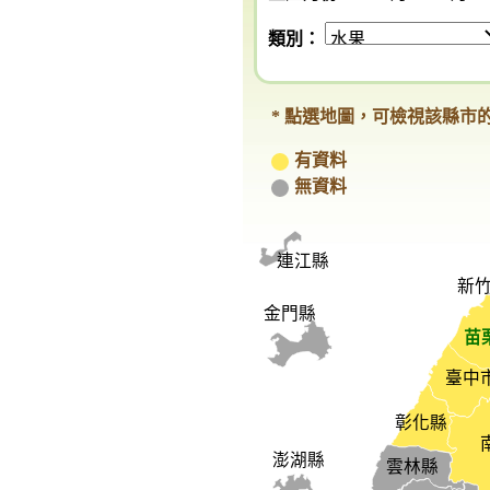
類別：
* 點選地圖，可檢視該縣市
有資料
無資料
連江縣
新竹
金門縣
苗
臺中
彰化縣
澎湖縣
雲林縣