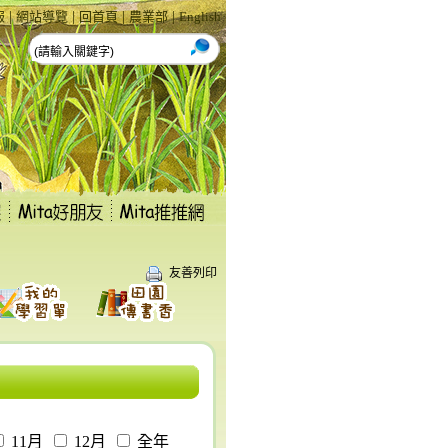
|
|
|
|
報
網站導覽
回首頁
農業部
English
友善列印
11月
12月
全年