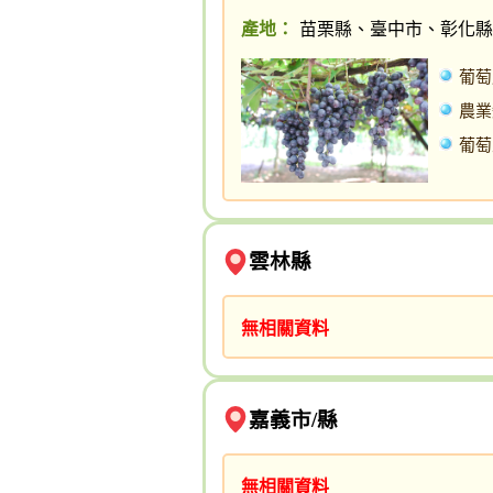
產地：
苗栗縣、臺中市、彰化縣
葡萄
農業
葡萄
雲林縣
無相關資料
嘉義市/縣
無相關資料