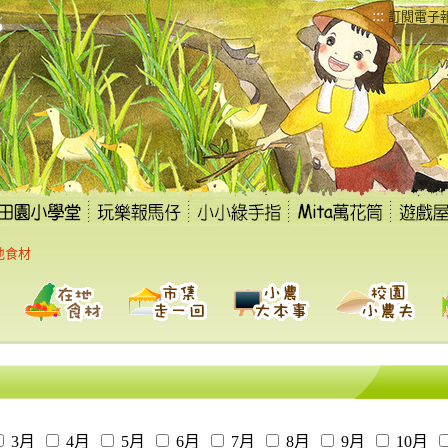
:::
訂閱電子
地食材
3月
4月
5月
6月
7月
8月
9月
10月