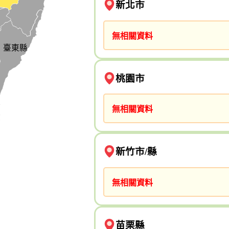
新北市
無相關資料
臺東縣
桃園市
無相關資料
新竹市/縣
無相關資料
苗栗縣