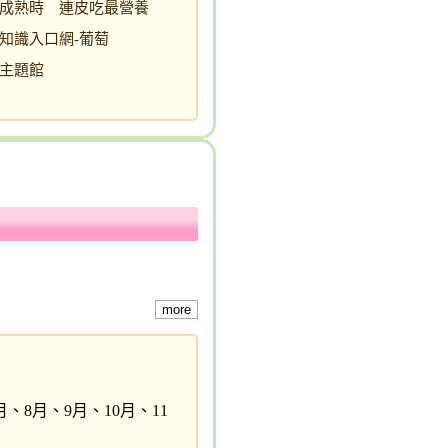
成熟時 連皮吃最營養
知識入口網-葡萄
主題館
more
月、8月、9月、10月、11