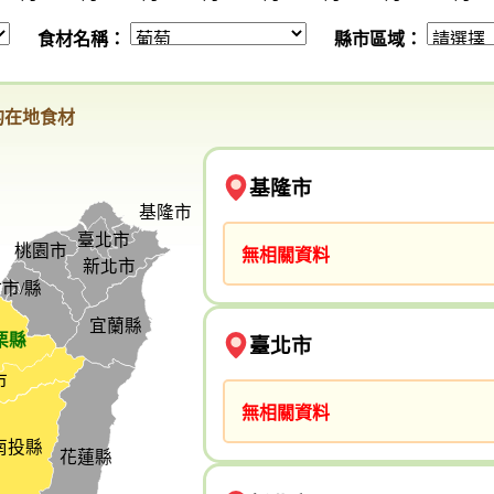
食材名稱：
縣市區域：
的在地食材
基隆市
基隆市
臺北市
桃園市
無相關資料
新北市
市/縣
宜蘭縣
栗縣
臺北市
市
無相關資料
南投縣
花蓮縣