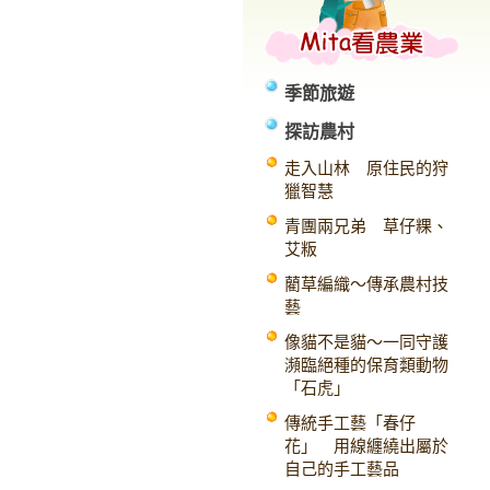
季節旅遊
探訪農村
走入山林 原住民的狩
獵智慧
青團兩兄弟 草仔粿、
艾粄
藺草編織～傳承農村技
藝
像貓不是貓～一同守護
瀕臨絕種的保育類動物
「石虎」
傳統手工藝「春仔
花」 用線纏繞出屬於
自己的手工藝品