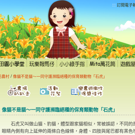
:::
訂閱電子
/
訪農村
像貓不是貓～一同守護瀕臨絕種的保育類動物「石虎」
像貓不是貓～一同守護瀕臨絕種的保育類動物「石虎」
石虎又叫做山貓、豹貓，體型跟家貓相似，常被誤認，不同的
眼睛內側有向上延伸的兩條白色線條，身體、四肢與尾巴都有黑色