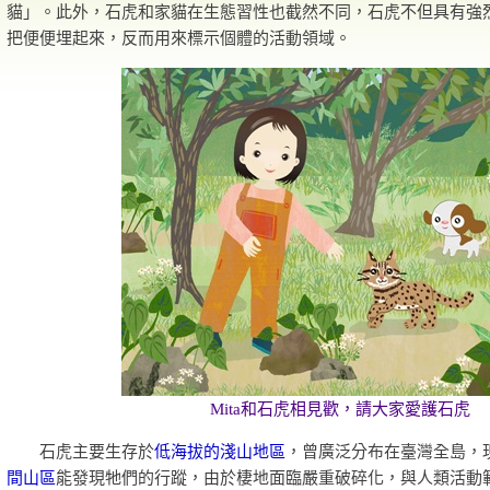
貓」。此外，石虎和家貓在生態習性也截然不同，石虎不但具有強
把便便埋起來，反而用來標示個體的活動領域。
Mita和石虎相見歡，請大家愛護石虎
石虎主要生存於
低海拔的淺山地區
，曾廣泛分布在臺灣全島，
間山區
能發現牠們的行蹤，由於棲地面臨嚴重破碎化，與人類活動