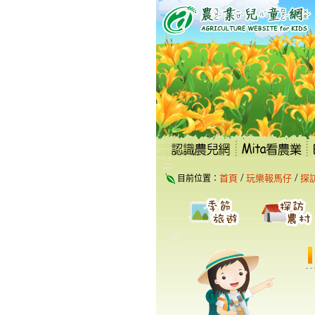
跳
到
主
要
內
容
區
塊
:::
/
/
首頁
玩樂報馬仔
探
目前位置：
:::