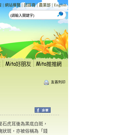
|
|
|
|
報
網站導覽
回首頁
農業部
English
友善列印
是石虎耳後為黑底白斑，
塊狀斑，亦被俗稱為「錢