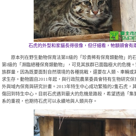
石虎的外型和家貓長得很像，但仔細看，牠額頭會有
原本列在野生動物保育法第II級的「珍貴稀有保育類動物」的石虎
第I級的「瀕臨絕種保育類動物」，可見其族群已面臨極大的危機。
族群量，因為既要面對自然環境的各種挑戰，還要在人類、車輛或
求生存。動物園自2011年起，與行政院農業委員會特有生物研究
外與域內保育與研究計畫。2013年特生中心成功繁殖的2隻石虎，
傷回到特生中心。目前石虎遇到最大的危機是路殺，希望透過「集
系的重視，也期待石虎可以永續地與人類共存。