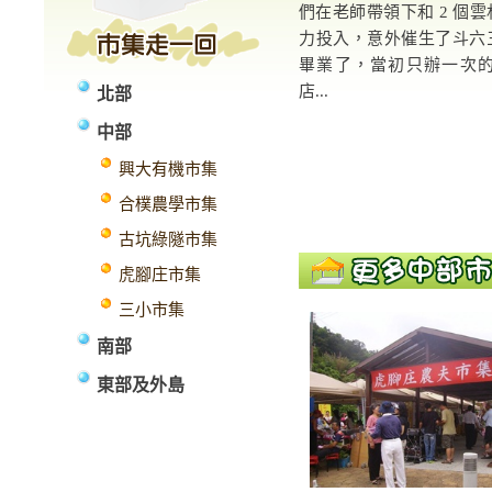
們在老師帶領下和 2 個
力投入，意外催生了斗六
畢業了，當初只辦一次的
店...
北部
中部
興大有機市集
合樸農學市集
古坑綠隧市集
虎腳庄市集
三小市集
南部
東部及外島