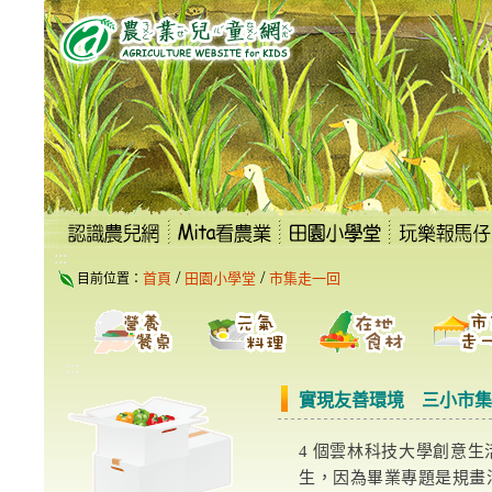
跳
到
主
要
內
容
區
塊
:::
/
/
首頁
田園小學堂
市集走一回
目前位置：
:::
實現友善環境 三小市集
4 個雲林科技大學創意
生，因為畢業專題是規畫