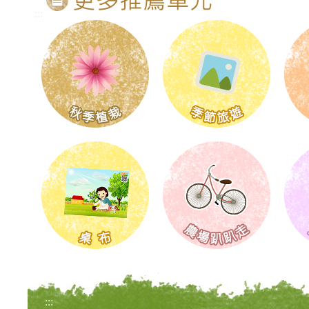
:::
:::