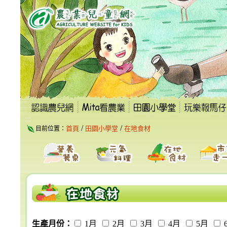
跳
到
主
要
內
容
區
塊
:::
/
/
首頁
田園小學堂
在地食材
目前位置：
生產月份：
1月
2月
3月
4月
5月