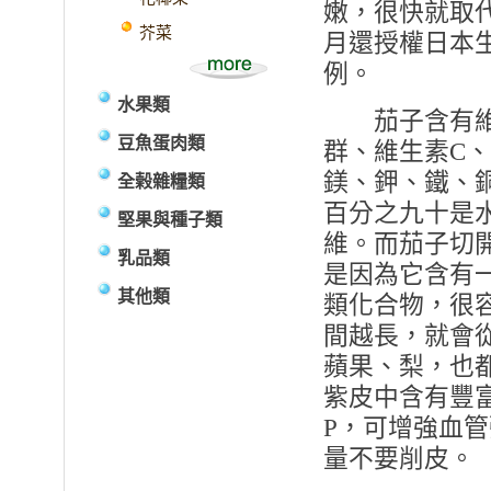
嫩，很快就取
芥菜
月還授權日本
例。
水果類
茄子含有維
豆魚蛋肉類
群、維生素
C
、
鎂、鉀、鐵、
全榖雜糧類
百分之九十是
堅果與種子類
維。而茄子切
乳品類
是因為它含有
其他類
類化合物，很
間越長，就會
蘋果、梨，也
紫皮中含有豐
P
，可增強血管
量不要削皮。