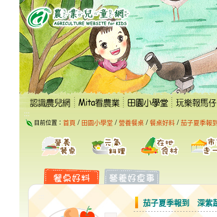
跳
到
主
要
內
容
區
塊
:::
/
/
/
/
首頁
田園小學堂
營養餐桌
餐桌好料
茄子夏季報
目前位置：
:::
茄子夏季報到 深紫