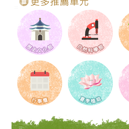
:::
:::