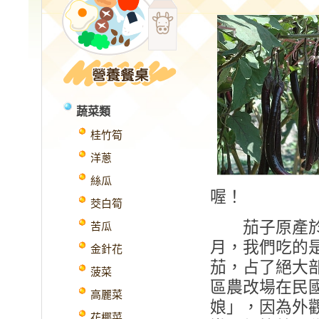
蔬菜類
桂竹筍
洋蔥
絲瓜
喔！
茭白筍
茄子原產於印
苦瓜
月，我們吃的
金針花
茄，占了絕大
菠菜
區農改場在民
高麗菜
娘」，因為外
花椰菜