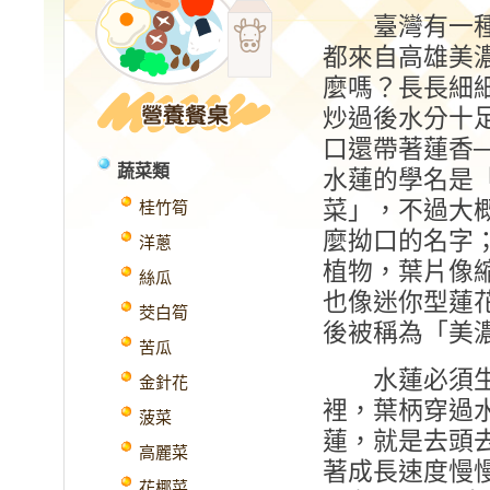
臺灣有一種蔬
都來自高雄美
麼嗎？長長細
炒過後水分十
口還帶著蓮香
蔬菜類
水蓮的學名是
菜」，不過大
桂竹筍
麼拗口的名字
洋蔥
植物，葉片像
絲瓜
也像迷你型蓮花
茭白筍
後被稱為「美
苦瓜
水蓮必須生長
金針花
裡，葉柄穿過
菠菜
蓮，就是去頭
高麗菜
著成長速度慢
花椰菜