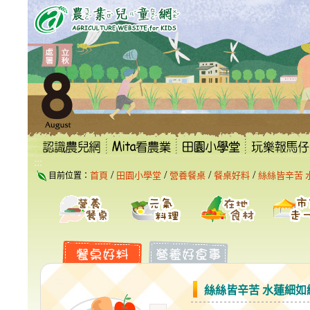
跳
到
主
要
內
容
區
塊
:::
/
/
/
/
首頁
田園小學堂
營養餐桌
餐桌好料
絲絲皆辛苦 
目前位置：
:::
絲絲皆辛苦 水蓮細如