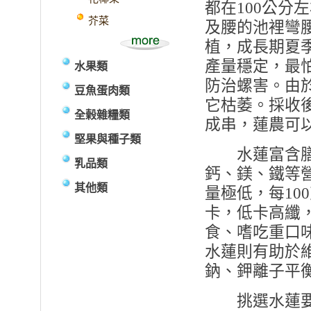
都在100公分
芥菜
及腰的池裡彎
植，成長期夏
產量穩定，最
水果類
防治螺害。由
豆魚蛋肉類
它枯萎。採收
全榖雜糧類
成串，蓮農可
堅果與種子類
水蓮富含膳
乳品類
鈣、鎂、鐵等
其他類
量極低，每100
卡，低卡高纖
食、嗜吃重口
水蓮則有助於
鈉、鉀離子平
挑選水蓮要