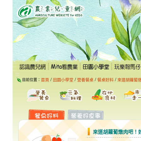
跳
到
主
要
內
容
區
塊
:::
/
/
/
/
首頁
田園小學堂
營養餐桌
餐桌好料
來道胡蘿蔔
目前位置：
:::
來道胡蘿蔔燉肉吧！