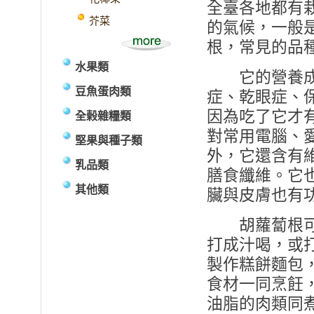
全臺各地都有
芥菜
的氣候，一般
根，常見的品
水果類
它的營養成分
豆魚蛋肉類
症、乾眼症、
因為吃了它才
全榖雜糧類
對常用電腦、
堅果與種子類
外，它還含有
乳品類
膳食纖維。它
其他類
臟與皮膚也有
胡蘿蔔根可
打成汁喝，或
製作糕餅麵包
食材一同烹飪
油脂的肉類同