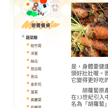
蔬菜類
桂竹筍
洋蔥
絲瓜
是，身體要健
茭白筍
頭好壯壯喔。
苦瓜
它變得更好吃
金針花
胡蘿蔔原產於
菠菜
在13世紀引
高麗菜
名為「胡蘿蔔
花椰菜