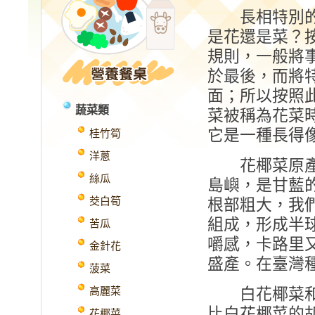
長相特別的
是花還是菜？
規則，一般將
於最後，而將
面；所以按照
蔬菜類
菜被稱為花菜
它是一種長得
桂竹筍
洋蔥
花椰菜原產
絲瓜
島嶼，是甘藍
茭白筍
根部粗大，我
組成，形成半
苦瓜
嚼感，卡路里
金針花
盛產。在臺灣
菠菜
高麗菜
白花椰菜和青
比白花椰菜的
花椰菜