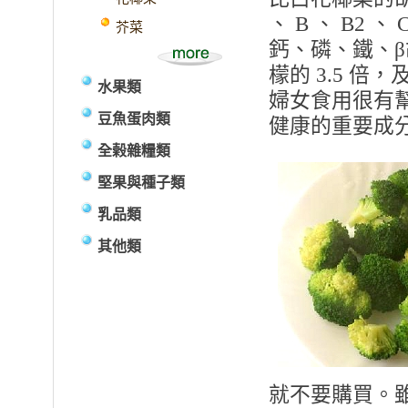
、 B 、 B2
芥菜
鈣、磷、鐵、β
檬的 3.5 倍
水果類
婦女食用很有
豆魚蛋肉類
健康的重要成
全榖雜糧類
堅果與種子類
乳品類
其他類
就不要購買。