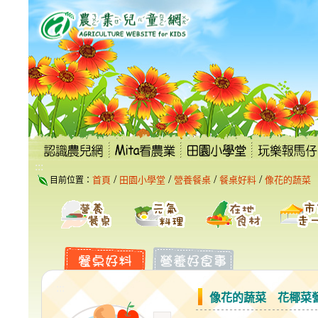
跳
到
主
要
內
容
區
塊
:::
/
/
/
/
首頁
田園小學堂
營養餐桌
餐桌好料
像花的蔬菜
目前位置：
:::
像花的蔬菜 花椰菜