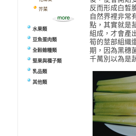
反而形成白皙
芥菜
自然界裡非常
點，其實就是
水果類
組成，才會產
豆魚蛋肉類
筍的莖部組織
期，因為黑穗
全榖雜糧類
千萬別以為是
堅果與種子類
乳品類
其他類