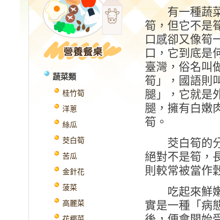
有一種蔬菜
筍，但它不是
口感卻又像筍
口，它到底是
臺灣，俗名叫
蔬菜類
筍」，國語則
腿」，它就是
桂竹筍
腿，擁有白嫩
洋蔥
筍。
絲瓜
茭白筍
茭白筍的分類
絕對不是筍，
苦瓜
則較常被當作
金針花
菠菜
吃起來鮮嫩爽
高麗菜
實是一種「病
後，便會開始
花椰菜