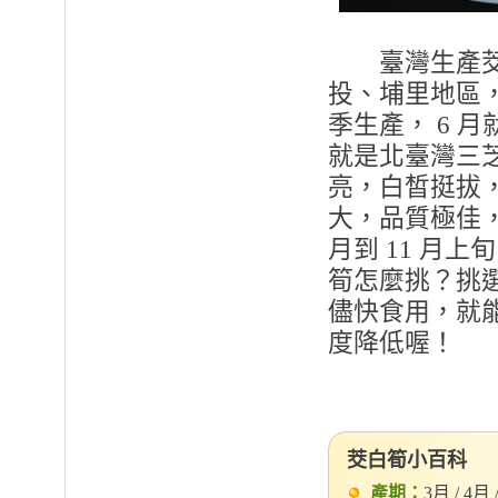
臺灣生產茭白
投、埔里地區
季生產， 6 
就是北臺灣三
亮，白皙挺拔
大，品質極佳
月到 11 月
筍怎麼挑？挑
儘快食用，就
度降低喔！
茭白筍小百科
產期：
3月 / 4月 /