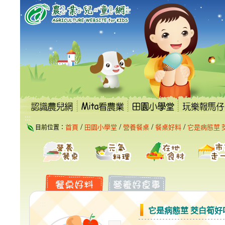
跳
到
主
要
內
容
區
塊
:::
/
/
/
/
首頁
田園小學堂
營養餐桌
餐桌好料
它是病態莖 
目前位置：
:::
它是病態莖 茭白筍好