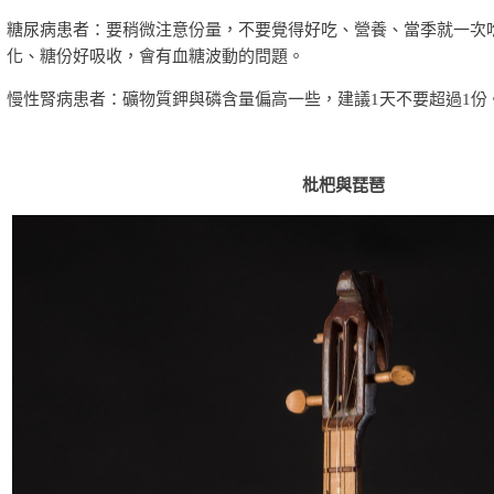
糖尿病患者：要稍微注意份量，不要覺得好吃、營養、當季就一次
化、糖份好吸收，會有血糖波動的問題。
慢性腎病患者：礦物質鉀與磷含量偏高一些，建議1天不要超過1份
枇杷與琵琶