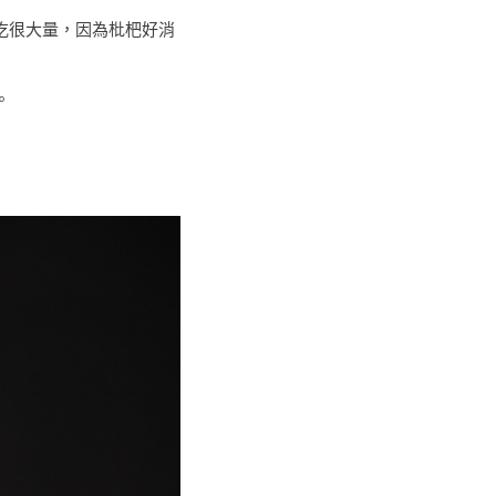
吃很大量，因為枇杷好消
。