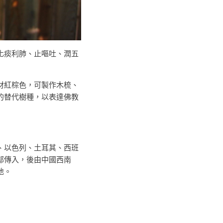
化痰利肺、止嘔吐、潤五
材紅棕色，可製作木梳、
的替代樹種，以表達佛教
、以色列、土耳其、西班
部傳入，後由中國西南
地。