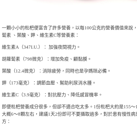
一顆小小的枇杷便富含了許多營養，以每100公克的營養價值來說，
蔔素 、葉酸、鉀、維生素C等營養素：
維生素A（347I.U.）： 加強夜間視力。
胡蘿蔔素（798微克）：增加免疫、顧黏膜。
葉酸（12.4微克）：消除疲勞，同時也是孕媽咪必備。
鉀（173毫克）：調節血壓、幫助利尿消水腫。
維生素C（3.9毫克）：對抗壓力、降低感冒機率。
即便枇杷營養成分很多，但卻不適合吃太多。1份枇杷大約是155～1
大概6～8顆左右，建議1天2份即可不要攝取過多，對於患有慢性
方：