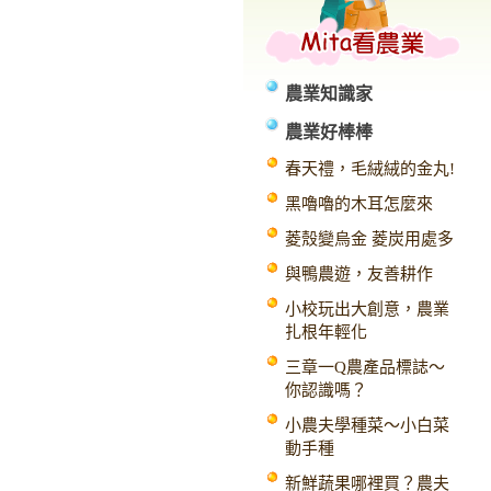
農業知識家
農業好棒棒
春天禮，毛絨絨的金丸!
黑嚕嚕的木耳怎麼來
菱殼變烏金 菱炭用處多
與鴨農遊，友善耕作
小校玩出大創意，農業
扎根年輕化
三章一Q農產品標誌～
你認識嗎？
小農夫學種菜～小白菜
動手種
新鮮蔬果哪裡買？農夫