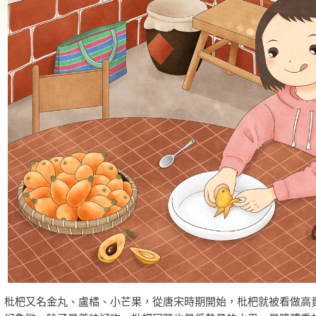
枇杷又名金丸、盧橘、小芒果，從唐宋時期開始，枇杷就被看做高