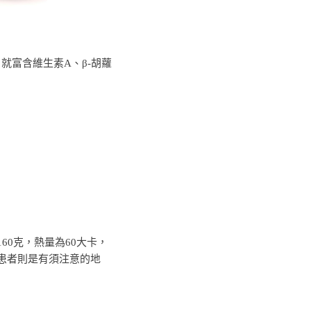
就富含維生素A、β-胡蘿
60克，熱量為60大卡，
病患者則是有須注意的地