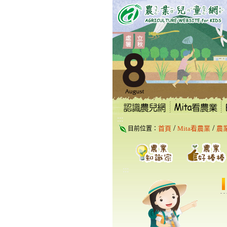
跳
到
主
要
內
容
區
塊
:::
/
/
首頁
Mita看農業
農
目前位置：
:::