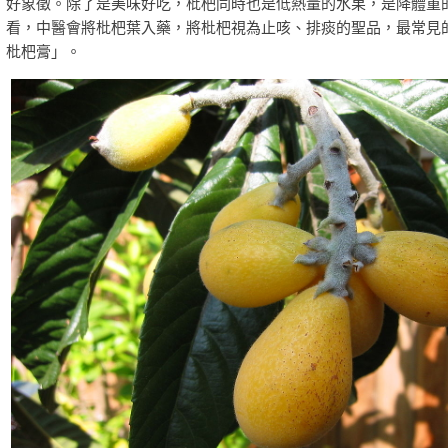
好象徵。除了是美味好吃，枇杷同時也是低熱量的水果，是降體重
看，中醫會將枇杷葉入藥，將枇杷視為止咳、排痰的聖品，最常見
枇杷膏」。