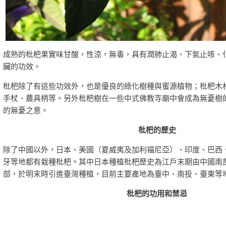
成熟的枇杷果實味甘酸，性涼，無毒，具有潤肺止渴、下氣止咳、
臟的功效。
枇杷除了有這些功效外，也是優良的綠化樹種與蜜源植物；枇杷木
手杖、農具柄等。另外枇杷樹在一些中式佛教寺廟中會成為無憂樹
的無憂之意。
枇杷的歷史
除了中國以外，日本、美國（夏威夷及加利福尼亞）、印度、巴西
牙等地都有栽種枇杷。其中日本種植枇杷歷史為江戶末期由中國南
部，於明末時引進臺灣種植，目前主要產地為臺中、南投、臺東等
枇杷的功用和禁忌