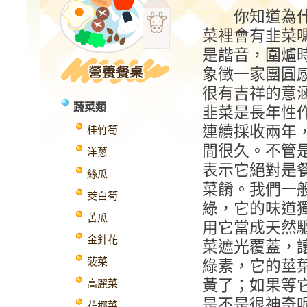
你知道為什
菜裡會有韭菜
是諧音，圍爐
象徵一家團圓
很有吉祥的意
蔬菜類
韭菜是長年性
連續採收兩年
桂竹筍
間很久。不管
洋蔥
表示它絕對是
絲瓜
菜餚。我們一
茭白筍
綠，它的味道
苦瓜
用它當成天然
金針花
菜遮光覆蓋，
菠菜
綠素，它的莖
黃了；如果等
高麗菜
是不是很神奇
花椰菜