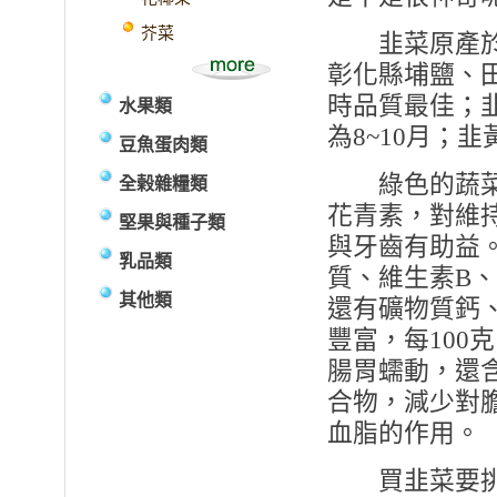
芥菜
韭菜原產於中
彰化縣埔鹽、
時品質最佳；
水果類
為8~10月；
豆魚蛋肉類
綠色的蔬菜
全榖雜糧類
花青素，對維
堅果與種子類
與牙齒有助益
乳品類
質、維生素B
其他類
還有礦物質鈣
豐富，每100
腸胃蠕動，還
合物，減少對
血脂的作用。
買韭菜要挑