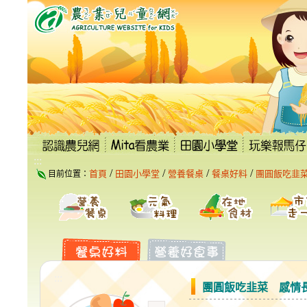
跳
到
主
要
內
容
區
塊
:::
/
/
/
/
首頁
田園小學堂
營養餐桌
餐桌好料
團圓飯吃韭
目前位置：
:::
團圓飯吃韭菜 感情