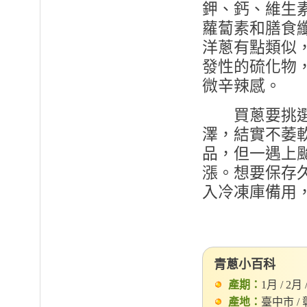
鉀、鈣、維生
蘿蔔素和膳食
洋蔥有點類似
發性的硫化物
微辛辣感。
買蔥要挑選根
澤，結實不萎
品，但一遇上
漲。想要保存
入冷凍庫備用
青蔥小百科
產期：
1月 / 2月 /
產地：
臺中市 / 