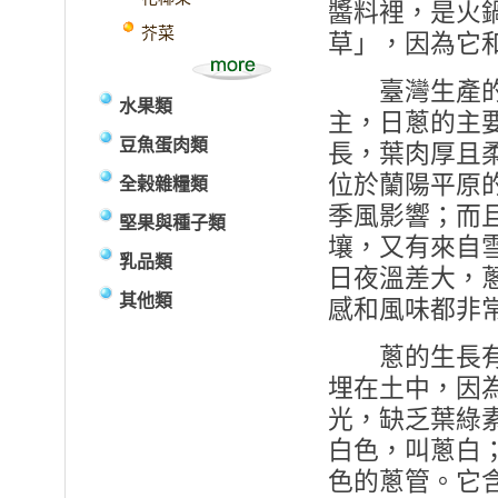
醬料裡，是火
芥菜
草」，因為它
臺灣生產的青
水果類
主，日蔥的主
豆魚蛋肉類
長，葉肉厚且
位於蘭陽平原
全榖雜糧類
季風影響；而
堅果與種子類
壤，又有來自
乳品類
日夜溫差大，
其他類
感和風味都非
蔥的生長有
埋在土中，因
光，缺乏葉綠
白色，叫蔥白
色的蔥管。它