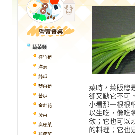
蔬菜類
桂竹筍
洋蔥
絲瓜
茭白筍
菜時，菜販總
卻又缺它不可
苦瓜
小看那一根根
金針花
以生吃，像吃
菠菜
欲；它也可以
高麗菜
的料理；它也
花椰菜