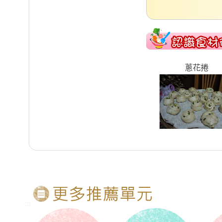
蔥花捲
:::