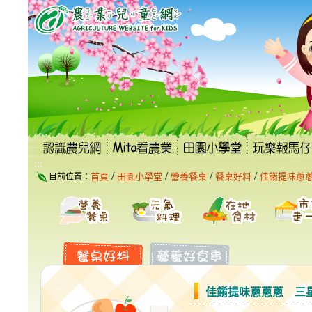
跳
到
主
要
內
容
區
塊
:::
/
/
/
/
首頁
田園小學堂
營養餐桌
餐桌好料
佳餚提味蔥
目前位置：
:::
佳餚提味蔥蔥蔥 三