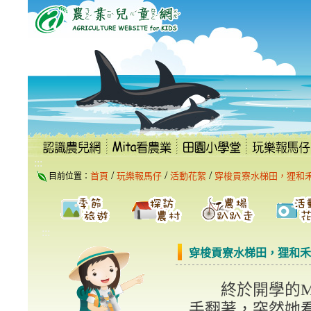
跳
到
主
要
內
容
區
塊
:::
/
/
/
首頁
玩樂報馬仔
活動花絮
穿梭貢寮水梯田，狸和
目前位置：
:::
穿梭貢寮水梯田，狸和禾
終於開學的Mi
手翻著，突然她