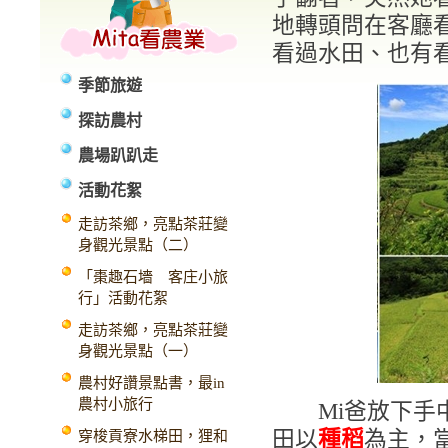
地轉頭問在客廳
看過水田、也有
季節旅遊
探訪農村
農場趴趴走
活動花絮
走訪茶鄉，亮點茶莊變
身觀光景點（二）
「棗趣石墻 客庄小旅
行」活動花絮
走訪茶鄉，亮點茶莊變
身觀光景點（一）
農村好讚景點書，最in
農村小旅行
Mi爸放下手中
田以
種稻
為主，
穿梭貢寮水梯田，狸和