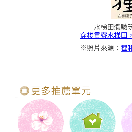
水梯田體驗玩什
穿梭貢寮水梯田
※照片來源：
狸
:::