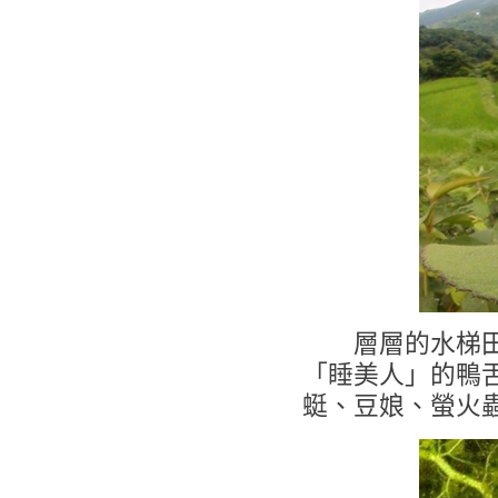
層層的水梯田回
「睡美人」的鴨
蜓、豆娘、螢火