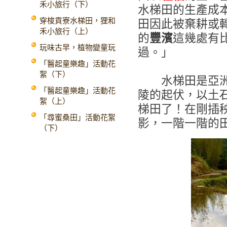
禾小旅行（下）
水梯田的生產成
穿梭貢寮水梯田，狸和
田因此被棄耕或
禾小旅行（上）
的
豐濱
這幾處有
玩味古早，植物變童玩
過。」
「醫起童樂趣」活動花
絮（下）
水梯田是亞洲
「醫起童樂趣」活動花
陵的起伏，以土
絮（上）
梯田了！在剛插
「尋蜜桑田」活動花絮
影，一階一階的
（下）