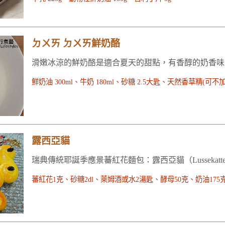
ㄉㄨㄞ ㄉㄨㄞ鮮奶酪
滑嫩冰涼的鮮奶酪是適合夏天的甜點，有香醇的奶香味
露西亞貓
瑞典傳統耶誕季應景蕃紅花麵包：露西亞貓（Lussekat