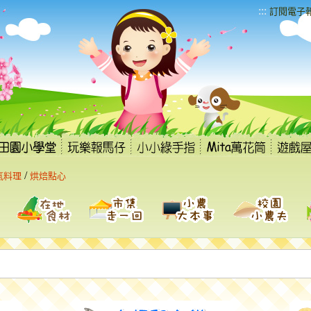
:::
訂閱電子
/
氣料理
烘焙點心