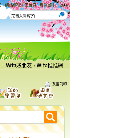
|
|
|
|
報
網站導覽
回首頁
農業部
English
友善列印