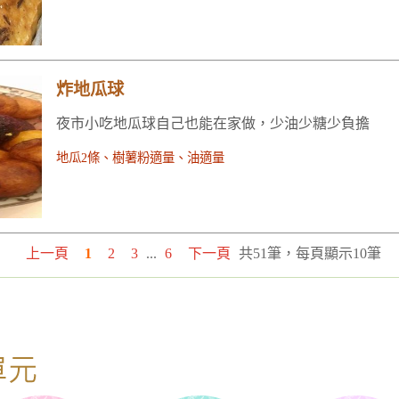
炸地瓜球
夜市小吃地瓜球自己也能在家做，少油少糖少負擔
地瓜2條、樹薯粉適量、油適量
上一頁
1
2
3
...
6
下一頁
共
51
筆，每頁顯示
10
筆