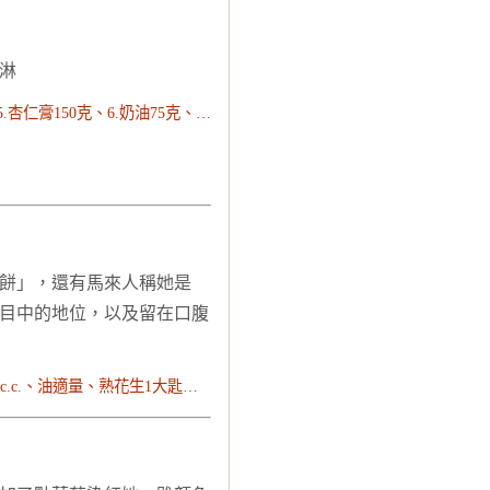
淋
1.大黃400克、2.砂糖0.75dl、3.洋芋粉1湯匙、4.肉桂粉1茶匙、5.杏仁膏150克、6.奶油75克、7.香草糖粉1茶匙可省略、8.麵粉0.75dl、9.雞蛋1顆、10.椰子粉1dl
餅」，還有馬來人稱她是
目中的地位，以及留在口腹
中筋麵粉130克、酵母粉1小匙、二號砂糖2大匙、蛋1顆、水160c.c.、油適量、熟花生1大匙、糖粉1大匙、黑白芝麻1大匙