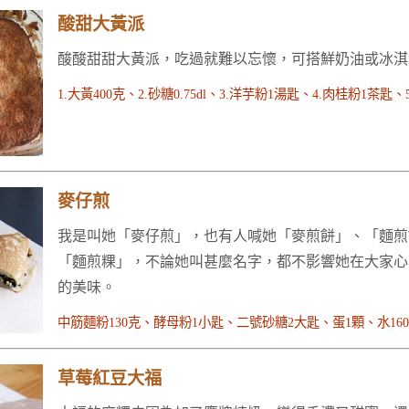
酸甜大黃派
酸酸甜甜大黃派，吃過就難以忘懷，可搭鮮奶油或冰淇
麥仔煎
我是叫她「麥仔煎」，也有人喊她「麥煎餅」、「麵煎
「麵煎粿」，不論她叫甚麼名字，都不影響她在大家心
的美味。
草莓紅豆大福