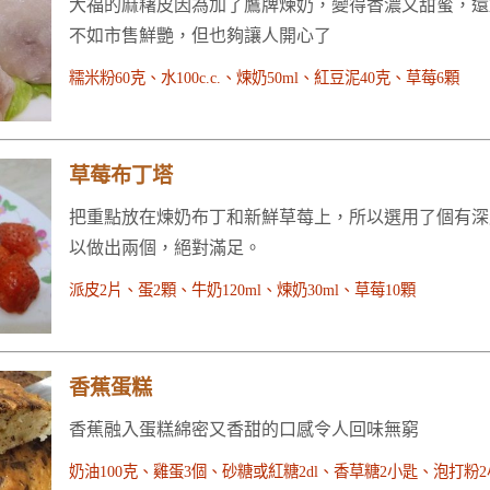
大福的麻糬皮因為加了鷹牌煉奶，變得香濃又甜蜜，還
不如市售鮮艷，但也夠讓人開心了
糯米粉60克、水100c.c.、煉奶50ml、紅豆泥40克、草莓6顆
草莓布丁塔
把重點放在煉奶布丁和新鮮草莓上，所以選用了個有深
以做出兩個，絕對滿足。
派皮2片、蛋2顆、牛奶120ml、煉奶30ml、草莓10顆
香蕉蛋糕
香蕉融入蛋糕綿密又香甜的口感令人回味無窮