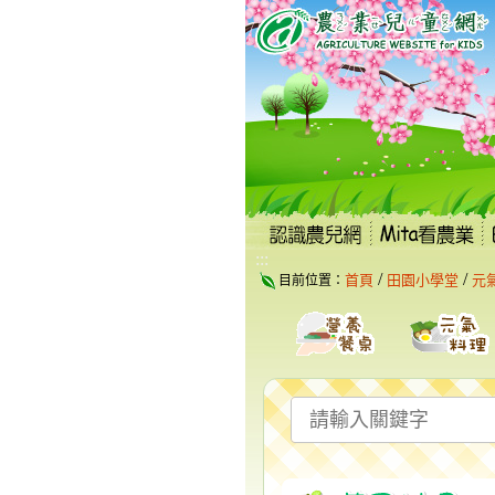
跳
到
主
要
內
容
區
塊
:::
/
/
首頁
田園小學堂
元
目前位置：