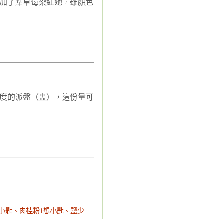
加了點草莓染紅她，雖顏色
度的派盤（盅），這份量可
奶油100克、雞蛋3個、砂糖或紅糖2dl、香草糖2小匙、泡打粉2小匙、肉桂粉1想小匙、鹽少許、巧克力碎片少許、杏仁片少許、香蕉3-4根、麵粉5dl、鮮奶1dl