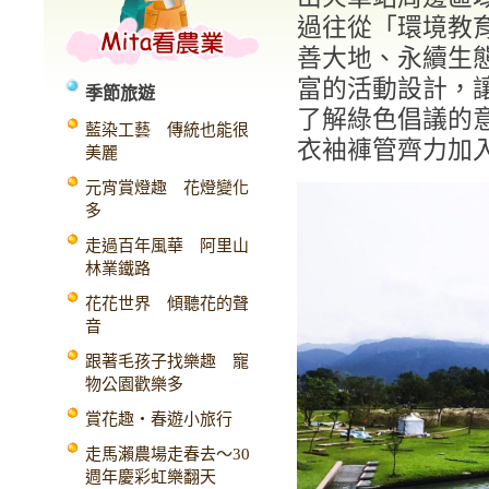
過往從「環境教
善大地、永續生
富的活動設計，
季節旅遊
了解綠色倡議的
藍染工藝 傳統也能很
衣袖褲管齊力加
美麗
元宵賞燈趣 花燈變化
多
走過百年風華 阿里山
林業鐵路
花花世界 傾聽花的聲
音
跟著毛孩子找樂趣 寵
物公園歡樂多
賞花趣‧春遊小旅行
走馬瀨農場走春去～30
週年慶彩虹樂翻天