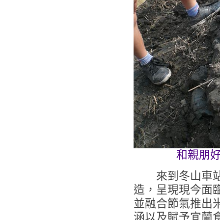
和親朋
來到冬山車站
造，呈現現今面
並融合節氣推出
涵以及賦予宜蘭