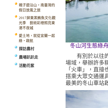
親子遊沿山，南臺灣的
假日放風之旅
2017屏東黑鮪魚文化觀
光季 藝術彩燈照亮東
港不夜城
愛土地，就從宜蘭一起
綠‧啟航
冬山河生態綠
探訪農村
有別於以往的封
農場趴趴走
場域，舉辦許多
活動花絮
「火車」，直接
搭乘大眾交通運
最美的冬山車站