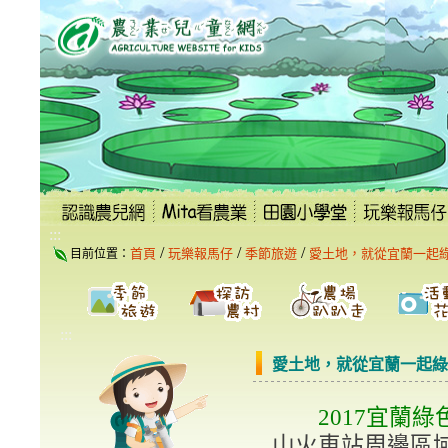
跳
到
主
要
內
容
區
塊
:::
/
/
/
首頁
玩樂報馬仔
季節旅遊
愛土地，就從宜蘭一起
目前位置：
:::
愛土地，就從宜蘭一起綠
2017宜蘭
山火車站周邊區