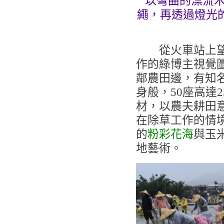
以彎曲的漂流
繩，再透過燈光
從火車站上望著
作的綠博主視覺
鄰農田邊，有知
身般，50座高達2
材，以農夫耕田
在除草工作的情
的
粉彩花海
與玉
地藝術。