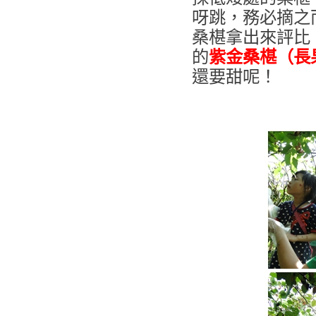
呀跳，務必摘之
桑椹拿出來評比
的
紫金桑椹（長
還要甜呢！