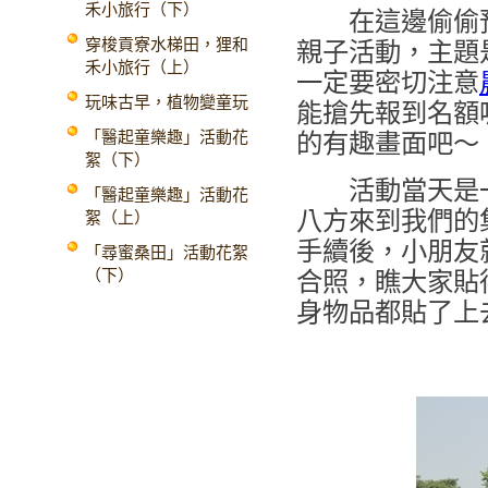
禾小旅行（下）
在這邊偷偷預
穿梭貢寮水梯田，狸和
親子活動，主題
禾小旅行（上）
一定要密切注意
玩味古早，植物變童玩
能搶先報到名額
「醫起童樂趣」活動花
的有趣畫面吧～
絮（下）
活動當天是一
「醫起童樂趣」活動花
八方來到我們的
絮（上）
手續後，小朋友
「尋蜜桑田」活動花絮
（下）
合照，瞧大家貼
身物品都貼了上