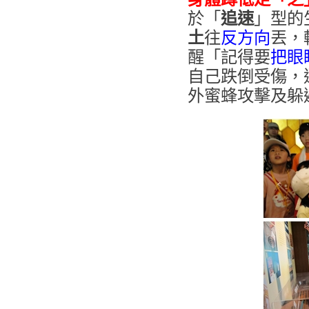
於「
追速
」型的
土
往
反方向
丟，
醒「記得要
把眼
自己跌倒受傷，
外蜜蜂攻擊及躲