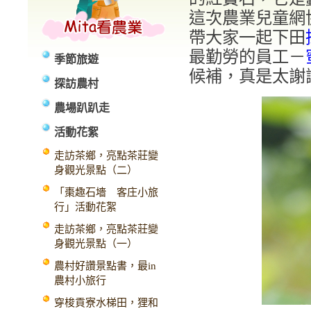
這次農業兒童網
帶大家一起下田
最勤勞的員工－
季節旅遊
候補，真是太謝
探訪農村
農場趴趴走
活動花絮
走訪茶鄉，亮點茶莊變
身觀光景點（二）
「棗趣石墻 客庄小旅
行」活動花絮
走訪茶鄉，亮點茶莊變
身觀光景點（一）
農村好讚景點書，最in
農村小旅行
穿梭貢寮水梯田，狸和