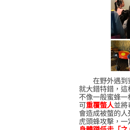
在野外遇到蜜
就大錯特錯，這
不像一般蜜蜂一
可
重覆螫人
並將
會造成被螫的人
虎頭蜂攻擊，一
身體蹲低走「之