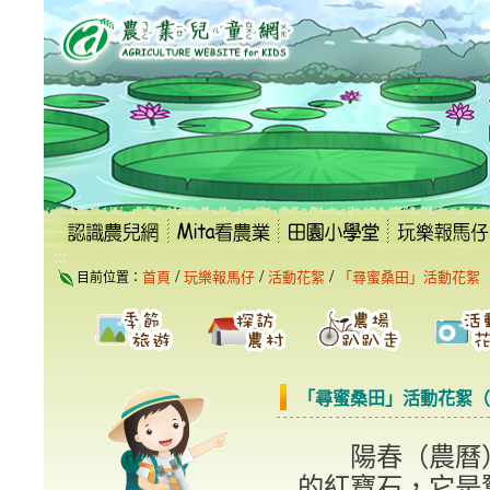
跳
到
主
要
內
容
區
塊
:::
/
/
/
首頁
玩樂報馬仔
活動花絮
「尋蜜桑田」活動花絮
目前位置：
:::
「尋蜜桑田」活動花絮（
陽春（農曆）
的紅寶石，它是