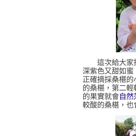
這次給大家採
深紫色又甜如蜜
正確摘採桑椹的
的桑椹，第二輕
的果實就會
自然
較酸的桑椹，也