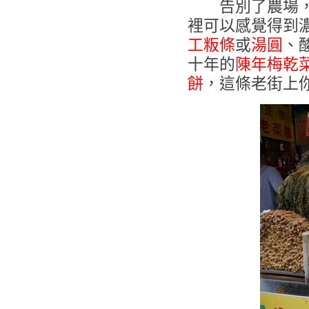
告別了農場，M
裡可以感覺得到
工粄條
或
湯圓
、
十年的
陳年梅乾
餅
，這條老街上