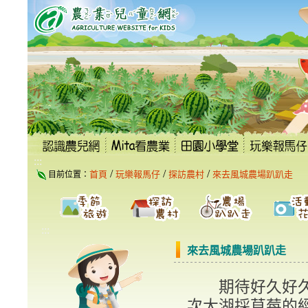
跳
到
主
要
內
容
區
塊
:::
/
/
/
首頁
玩樂報馬仔
探訪農村
來去風城農場趴趴走
目前位置：
:::
來去風城農場趴趴走
期待好久好久的
次大湖採草莓的經