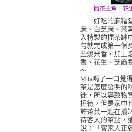
擂茶主角：花
好吃的麻糬當然
麻、白芝麻、茶
入特製的擂茶缽
勻就完成第一個
些爆米香，加上
香、花生、芝麻
～
Mita喝了一口
茶是怎麼發明的
徙，所以導致物
招待，但是家中
許茶葉一起在擂
待客人的茶點，
說：「客家人正