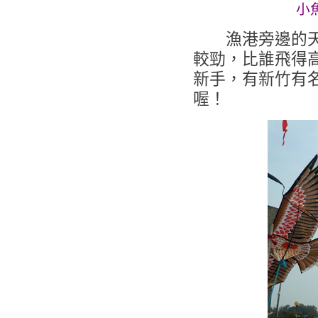
小
漁港旁邊的天空
較勁，比誰飛得
新手，有新竹有
喔！