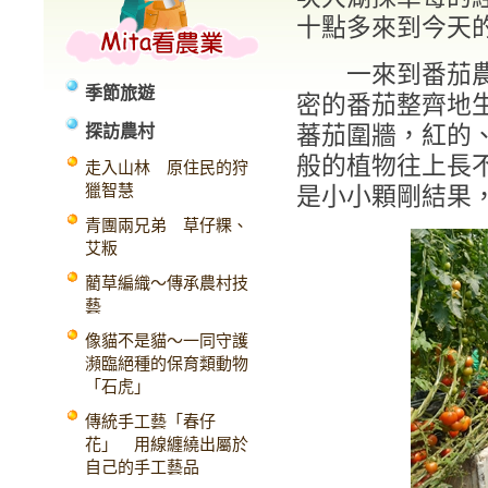
十點多來到今天
一來到番茄農場
季節旅遊
密的番茄整齊地
探訪農村
蕃茄圍牆，紅的
般的植物往上長
走入山林 原住民的狩
獵智慧
是小小顆剛結果，
青團兩兄弟 草仔粿、
艾粄
藺草編織～傳承農村技
藝
像貓不是貓～一同守護
瀕臨絕種的保育類動物
「石虎」
傳統手工藝「春仔
花」 用線纏繞出屬於
自己的手工藝品