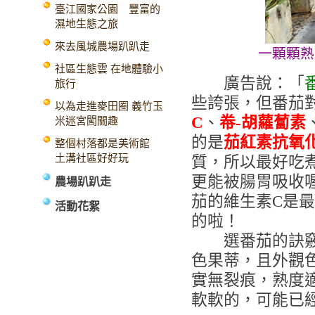
臺江國家公園 豐富的
濕地生態之旅
來去風城農場趴趴走
一顆顆熟
社區生態雲 在地體驗小
廣告說：「
旅行
些誇張，但番茄
以為走進麥田圈 義竹玉
C
、
帣-胡蘿蔔素
米迷宮闖關趣
的是
茄紅素抗氧
整個村落都是美術館
土溝社區好好玩
質，所以最好吃
更能被腸胃吸收
農場趴趴走
茄的維生素C是
活動花絮
的啦！
選番茄的訣竅在
色果蒂，且外觀
實無裂痕，熟度
軟軟的，可能