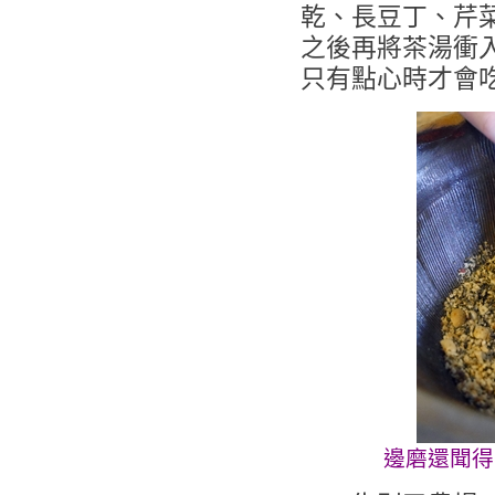
乾、長豆丁、芹
之後再將茶湯衝
只有點心時才會
邊磨還聞得