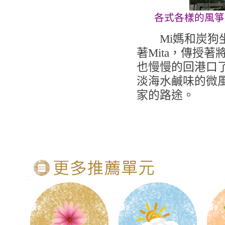
各式各樣的風箏
Mi媽和炭狗坐
著Mita，傳授
也慢慢的回港口了
淡海水鹹味的微
家的路途。
:::