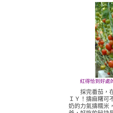
紅得恰到好處
採完番茄，在金
ＩＹ！擣麻糬可
奶的力氣擣糯米，