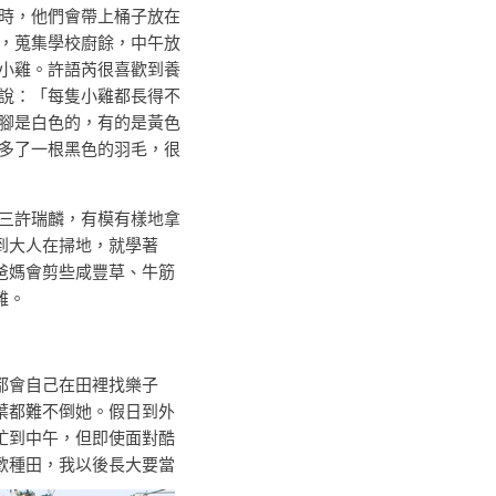
時，他們會帶上桶子放在
，蒐集學校廚餘，中午放
小雞。許語芮很喜歡到養
說：「每隻小雞都長得不
腳是白色的，有的是黃色
多了一根黑色的羽毛，很
許瑞麟，有模有樣地拿
到大人在掃地，就學著
爸媽會剪些咸豐草、牛筋
雞。
都會自己在田裡找樂子
葉都難不倒她。假日到外
忙到中午，但即使面對酷
歡種田，我以後長大要當