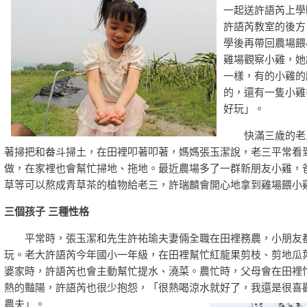
一起送許語芮上學
許語芮教室的後方
學後再帶回農場餵
雞場觀察小雞，她
一樣，有的小雞的
的，還有一隻小雞
好玩」。
快滿三歲的老三
著掃把和畚斗掃土，在田裡叩著叩著，媽媽張玉潔說，老三平常看
做，在家裡也會幫忙掃地、拖地。最近農場多了一群新朋友小雞，
草等可以熬成青草茶的植物給老三，許瑞麟會開心地拿到雞場餵小
三個孩子 三種性格
平常時，張玉潔和先生許祐瑜夫妻倆全職在田裡務農，小朋友
玩。老大許語芮今年國小一年級，在田裡幫忙紅龍果剪枝、剪地瓜
婆家時，許語芮也會主動幫忙提水、澆菜。農忙時，父母會在田裡
熱的豔陽，許語芮也很少抱怨，「很熱喝涼水就好了，我還是很喜
農夫」。