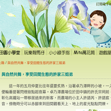
:::
訂閱電子
/
化縣
與自然共舞，享受田間生態的許家三姐弟
與自然共舞，享受田間生態的許家三姐弟
這一年的五月仲夏比往年還要炙熱，沿著卓乃潭畔的小坡，一
便輪番提著閃燈妝點起夜幕。卓乃潭農場位於田中鎮的許氏宗祠前
彰化高鐵站一帶移居過來的新客，而農場的小主人許語芮、許語宸
音，傍晚時分可以赤腳來到田間觀看天上、地上的星光點點閃爍。