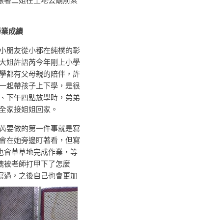
跟著二姐在土地公廟前乘
求學業成績
朋友從小都在純樸的彰
大姐許語芮今年剛上小學
學都有父母親的陪伴，許
一起帶孩子上下學，是很
、下午四點放學時，弟弟
門全家接姐姐回家。
要做的第一件事就是寫
會在她旁邊盯著看，但寫
也會草草地完成作業，等
醜被老師打甲下了怎麼
寫過，之後自己也會更加