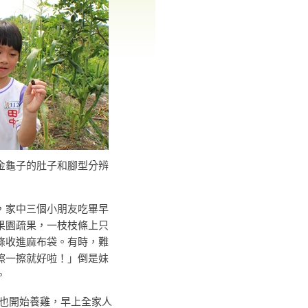
金龜子的肚子和腳型分辨
，家中三個小朋友吃畢早
果園疏果，一枝枝條上只
條收進麻布袋。有時，難
擦一擦就好啦！」倒是妹
。
開始養雞，早上全家人