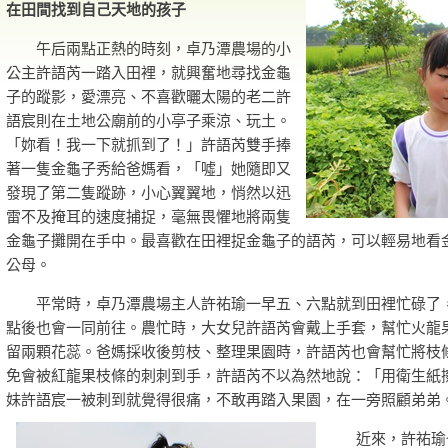
在田間找到自己天地的孩子
午后兩點正熱的時刻，卓乃潭農場的小
公主許語芮一踏入田裡，就興奮地尋找金龜
子的蹤影，愛漂亮、不喜歡曬太陽的老二許
語宸則在土地公廟前的小亭子乘涼、玩土。
「妳看！我一下就抓到了！」許語芮雙手捧
著一隻金龜子秀給爸媽看，「噓」她隨即又
發現了第二隻蹤跡，小心翼翼地，悄然以迅
雷不及掩耳的速度捕捉，毫無畏懼地將兩隻
金龜子攤開在手中。最喜歡在田裡捉金龜子的語芮，可以輕易地看
公母。
平常時，卓乃潭農場主人許祐瑜一早五、六點就到田裡忙碌了
點後也會一同前往。農忙時，大女兒許語芮會戴上手套，幫忙火龍
留兩顆花蕊。爸媽採收後剪枝、整理果園時，許語芮也會幫忙將枝
免會被紅龍果枝條的刺刺到手，許語芮不以為然地說：「用衛生紙
妹許語宸一被刺到就覺得很痛，不敢再踏入果園，在一旁照顧弟弟
近來，許祐瑜也