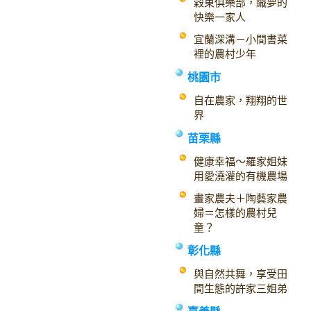
穀東俱樂部，織夢的
快樂一家人
宜蘭深溝－小間書菜
裡的農村少年
桃園市
自在農家，翔翔的世
界
苗栗縣
健康幸福～羅家姐妹
用愛澆灌的有機農場
畫家農夫＋陶藝家農
婦＝怎樣的農村兒
童？
彰化縣
與自然共舞，享受田
間生態的許家三姐弟