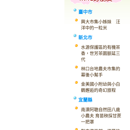
臺中市
興大市集小姊妹 汪
洋中的一粒米
新北市
水源保護區的有機茶
香，世芳茶園脈延三
代
林口台地農夫市集的
幕後小幫手
金美國小附幼與小白
鶴邂逅的奇幻旅程
宜蘭縣
南澳阿聰自然田八歲
小農夫 育苗秧採甘蔗
一把罩