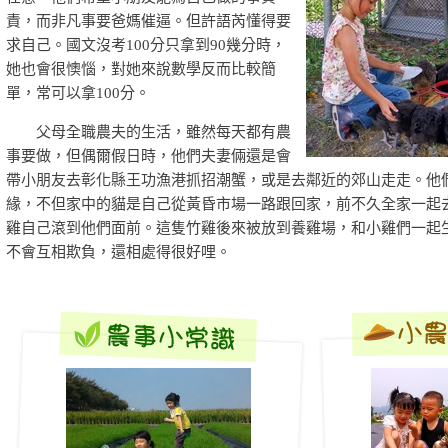
責，而非凡事要爸媽催逼。但許語芮懂得要
求自己。國文沒考100分只拿到90幾分時，
她也會很懊惱，對她來說數學反而比較簡
單，常可以拿100分。
父母全職農夫的生活，雖然每天都有農
事要做，但偶爾假日時，他們夫妻倆還是會
帶小朋友去彰化縣王功漁港抓招潮蟹，或是去鄰近的郊山走走。他
緣，不但家中的貓是自己從黃昏市場一路跟回家，前不久全家一起
雞自己滾到他們面前。這隻竹雞後來被放到養雞場，和小雞們一起
不會互相欺負，還相處得很好哩。