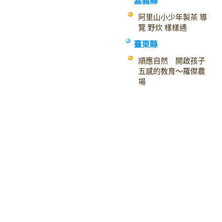
嘉義縣
阿里山小少年製茶 導
覽 野炊 樣樣通
臺東縣
順應自然 開啟孩子
五感的教育～羅傑農
場