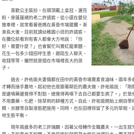
喜歡公主裝扮，在頭頂戴上皇冠、灑亮
粉，穿蓬蓬裙的老二許語宸，從小還在嬰兒
推車裡，就常看著爸媽在黃昏市場擺攤。漸
漸長大後，目前就讀幼稚園小班的許語宸，
在攤位前看到有客人都會大方地說：「你
好，需要什麼？」也會幫忙叫賣紅龍果麵、
花生一包多少錢招呼生意，跟陌生人聊天、
收錢等等，儼然就是個在市場裡長大的孩
子。
過去，許祐瑜夫妻倆都在田中的黃昏市場賣素食滷味，兩年多
才轉而接手農地。起初他也是跟著鄰近的農夫做，許祐瑜說：「剛
是邊噴藥邊覺得不對勁，總覺得再噴下去自己都要生病了。」於是
不用農藥、化肥、除草劑的耕種方式。自此，許祐瑜開始上網自學
精、米糠等自製液態肥施用。同時，也在田裡保留了多元的草相，
地生態平衡。
現年兩歲多的老三許瑞麟，因著父母轉作全職農夫，一出生就