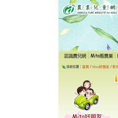
跳
到
主
要
內
容
區
塊
:::
/
/
首頁
Mita好朋友
彰
目前位置：
:::