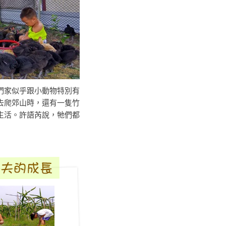
們家似乎跟小動物特別有
去爬郊山時，還有一隻竹
生活。許語芮說，牠們都