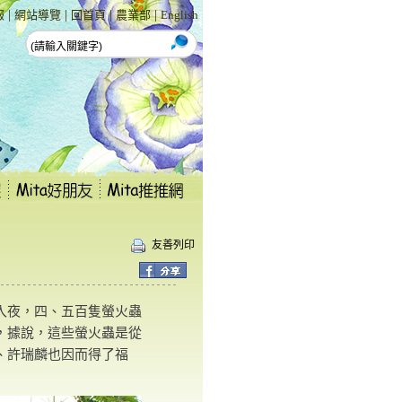
|
|
|
|
報
網站導覽
回首頁
農業部
English
友善列印
入夜，四、五百隻螢火蟲
，據說，這些螢火蟲是從
、許瑞麟也因而得了福