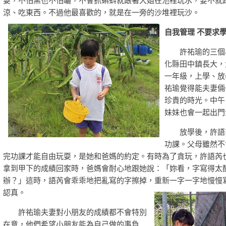
耍，不怕黑也不怕曬，不會抓蝌蚪就跟著大姐在池裡玩水，要不就
涼、吃東西。不過他最喜歡的，就是在一旁的沙堆裡玩沙。
自我管理 不要
許祐瑜的三個小
化縣田中鎮長大，
一年級，上學、放
祐瑜覺得能夫妻倆
珍貴的時光。中午
妹妹也會一起出
放學後，許語芮
功課。父母雖然不
完功課才能自由玩耍，是她和爸媽的約定。有時為了貪玩，許語芮
拿到甲下的成績回家時，爸媽會耐心地跟她說：「妳看，字寫得太
辦？」這時，語芮會乖乖地把亂寫的字擦掉，重新一字一字地慢慢
認真。
許祐瑜夫妻對小朋友的成績都不會特別
在意，他們希望小朋友能為自己做的事負