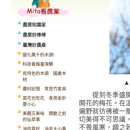
農業知識家
農業好棒棒
臺灣好農產
變化萬千的木頭!
科技養殖臺灣鯛
有特色的木頭 國產木
材
▲
農村記憶 常見竹家具
提到冬季盛開的
賞花也吃花 食用金針
開花的梅花。在
要小心
遍野就彷彿被一
美觀又美味 開動之前
切美得不可思議
的仙草事
不畏風寒，趨之
油你真好 油茶大小事