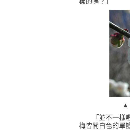
樣的嗎？」
▲
「並不一樣喔。
梅皆開白色的單