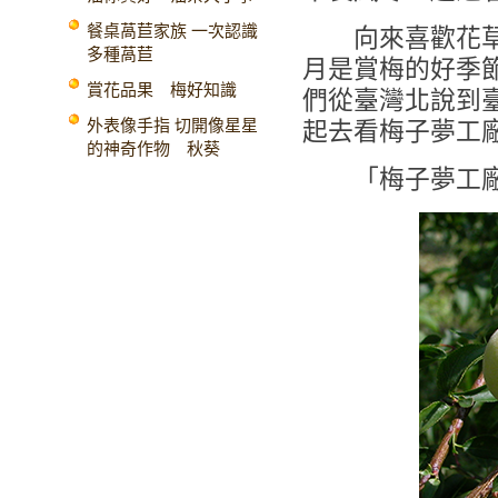
餐桌萵苣家族 一次認識
向來喜歡花草的
多種萵苣
月是賞梅的好季
賞花品果 梅好知識
們從臺灣北說到
外表像手指 切開像星星
起去看梅子夢工
的神奇作物 秋葵
「梅子夢工廠？