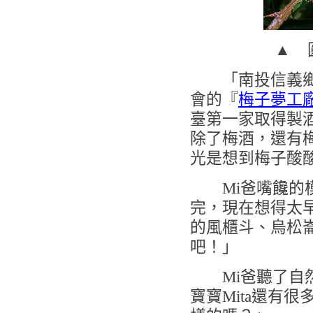
▲ 
「南投信義鄉是
會的『
梅子夢工
臺第一家取得製
除了梅酒，還有
光是想到梅子酸
Mi爸嘴饞的模
完，現在想得太
的風櫃斗、烏松
吧！」
Mi爸聽了自然
寶寶Mita還有