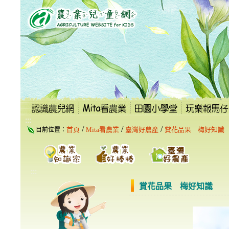
跳
到
主
要
內
容
區
塊
:::
/
/
/
首頁
Mita看農業
臺灣好農產
賞花品果 梅好知識
目前位置：
:::
賞花品果 梅好知識