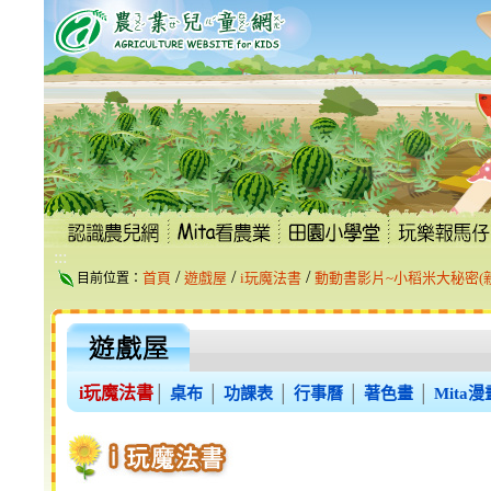
跳
到
主
要
內
容
區
塊
:::
/
/
/
首頁
遊戲屋
i玩魔法書
動動書影片~小稻米大秘密(
目前位置：
i玩魔法書
│
桌布
│
功課表
│
行事曆
│
著色畫
│
Mita漫