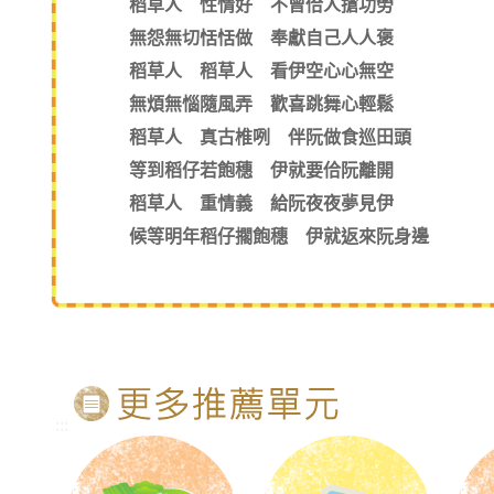
稻草人 性情好 不曾佮人搶功勞
無怨無切恬恬做 奉獻自己人人褒
稻草人 稻草人 看伊空心心無空
無煩無惱隨風弄 歡喜跳舞心輕鬆
稻草人 真古椎咧 伴阮做食巡田頭
等到稻仔若飽穗 伊就要佮阮離開
稻草人 重情義 給阮夜夜夢見伊
候等明年稻仔擱飽穗 伊就返來阮身邊
:::