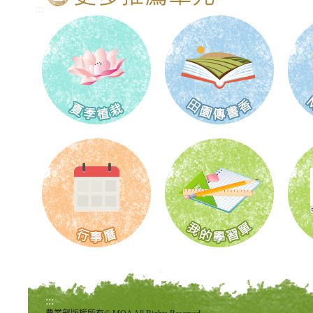
:::
:::