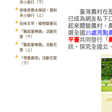
禾小旅行（下）
穿梭貢寮水梯田，狸和
臺灣農村在歷經
禾小旅行（上）
已成為網友私下
玩味古早，植物變童玩
起來體驗農村，
「醫起童樂趣」活動花
選全國
25處
亮點
絮（下）
平臺
共同發行「
「醫起童樂趣」活動花
訊，探究全國北
絮（上）
「尋蜜桑田」活動花絮
（下）