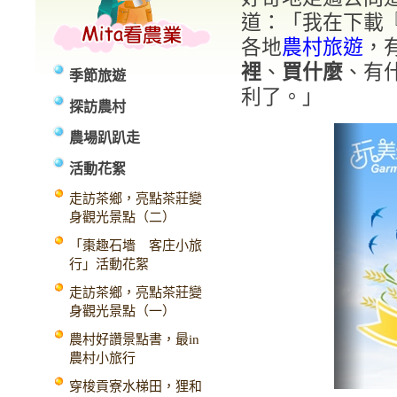
道：「我在下載
各地
農村旅遊
，
裡
、
買什麼
、有
季節旅遊
利了。」
探訪農村
農場趴趴走
活動花絮
走訪茶鄉，亮點茶莊變
身觀光景點（二）
「棗趣石墻 客庄小旅
行」活動花絮
走訪茶鄉，亮點茶莊變
身觀光景點（一）
農村好讚景點書，最in
農村小旅行
穿梭貢寮水梯田，狸和