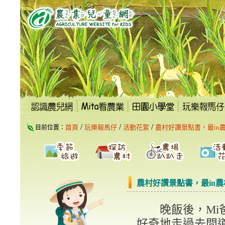
跳
到
主
要
內
容
區
塊
:::
/
/
/
首頁
玩樂報馬仔
活動花絮
農村好讚景點書，最in
目前位置：
:::
農村好讚景點書，最in
晚飯後，Mi爸
好奇地走過去問