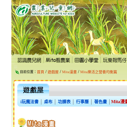
跳
到
主
要
內
容
區
塊
:::
/
/
/
首頁
遊戲屋
Mita漫畫
Mita樂活之營養均衡篇
目前位置：
Mita漫
i玩魔法書
│
桌布
│
功課表
│
行事曆
│
著色畫
│