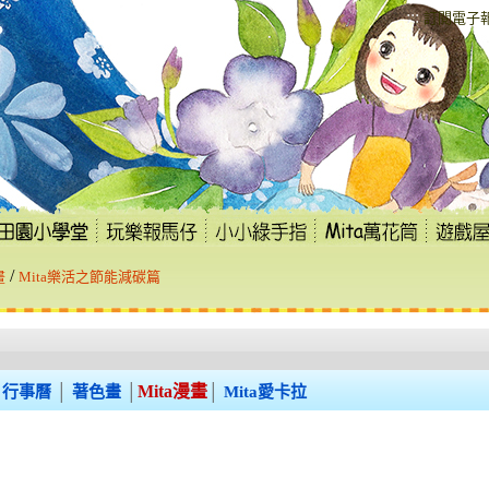
:::
訂閱電子
/
畫
Mita樂活之節能減碳篇
Mita漫畫
行事曆
│
著色畫
│
│
Mita愛卡拉