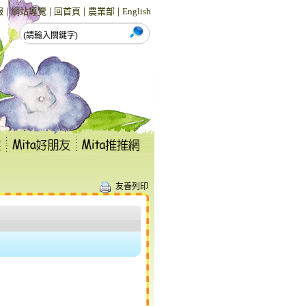
|
|
|
|
報
網站導覽
回首頁
農業部
English
友善列印