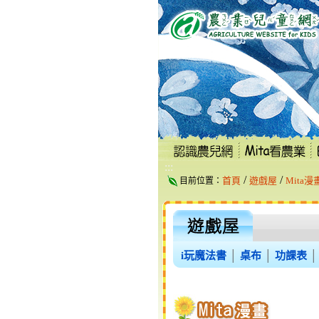
跳
到
主
要
內
容
區
塊
:::
/
/
首頁
遊戲屋
Mita漫
目前位置：
i玩魔法書
│
桌布
│
功課表
│