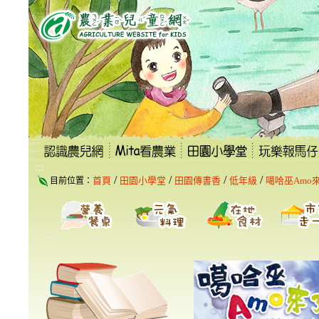
跳
到
主
要
內
容
區
塊
:::
/
/
/
/
首頁
田園小學堂
田園傳書香
低年級
噶哈巫Amo
目前位置：
:::