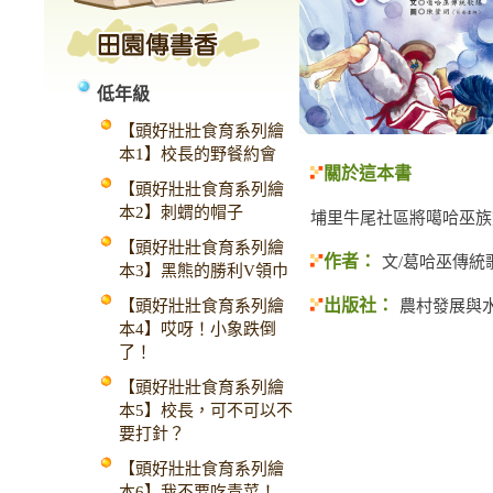
低年級
【頭好壯壯食育系列繪
本1】校長的野餐約會
關於這本書
【頭好壯壯食育系列繪
本2】刺蝟的帽子
埔里牛尾社區將噶哈巫族
【頭好壯壯食育系列繪
作者：
文/葛哈巫傳統
本3】黑熊的勝利V領巾
出版社：
【頭好壯壯食育系列繪
農村發展與
本4】哎呀！小象跌倒
了！
【頭好壯壯食育系列繪
本5】校長，可不可以不
要打針？
【頭好壯壯食育系列繪
本6】我不要吃青菜！