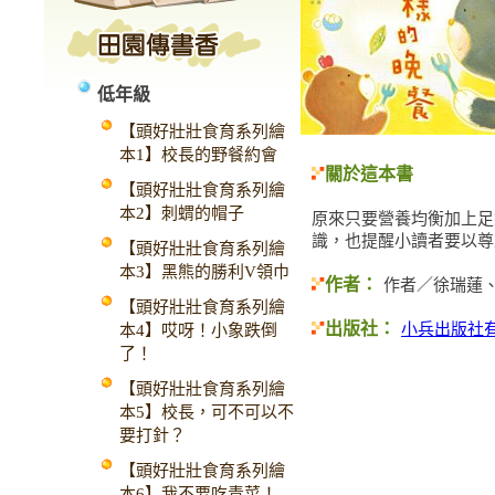
低年級
【頭好壯壯食育系列繪
本1】校長的野餐約會
關於這本書
【頭好壯壯食育系列繪
本2】刺蝟的帽子
原來只要營養均衡加上足
識，也提醒小讀者要以尊
【頭好壯壯食育系列繪
本3】黑熊的勝利V領巾
作者：
作者／徐瑞蓮
【頭好壯壯食育系列繪
出版社：
小兵出版社
本4】哎呀！小象跌倒
了！
【頭好壯壯食育系列繪
本5】校長，可不可以不
要打針？
【頭好壯壯食育系列繪
本6】我不要吃青菜！