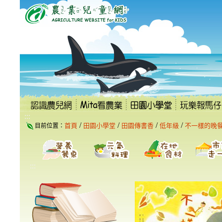
跳
到
主
要
內
容
區
塊
:::
/
/
/
/
首頁
田園小學堂
田園傳書香
低年級
不一樣的晚
目前位置：
:::