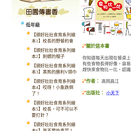
低年級
【頭好壯壯食育系列繪
本1】校長的野餐約會
關於這本書
【頭好壯壯食育系列繪
本2】刺蝟的帽子
你知道每天出現在餐桌上
有些食物長得好像，容易
【頭好壯壯食育系列繪
趕快來食物比一比，認識
本3】黑熊的勝利V領巾
作者：
【頭好壯壯食育系列繪
高岡昌江
本4】哎呀！小象跌倒
出版社：
小天下
了！
【頭好壯壯食育系列繪
本5】校長，可不可以不
要打針？
【頭好壯壯食育系列繪
本6】我不要吃青菜！