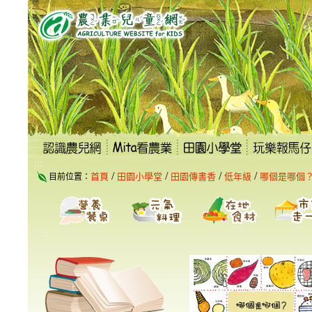
跳
到
主
要
內
容
區
塊
:::
/
/
/
/
首頁
田園小學堂
田園傳書香
低年級
哪個是哪個
目前位置：
:::