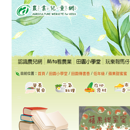
跳
到
主
要
內
容
區
塊
:::
/
/
/
/
首頁
田園小學堂
田園傳書香
低年級
蘋果甜蜜蜜
目前位置：
:::