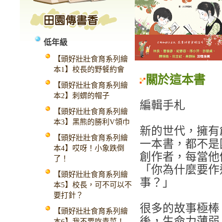
低年級
【頭好壯壯食育系列繪
本1】校長的野餐約會
關於這本書
【頭好壯壯食育系列繪
本2】刺蝟的帽子
編輯手札
【頭好壯壯食育系列繪
本3】黑熊的勝利V領巾
新的世代，擁有
【頭好壯壯食育系列繪
一本書，都不是
本4】哎呀！小象跌倒
創作者，每當他
了！
「你為什麼要作
【頭好壯壯食育系列繪
事？」
本5】校長，可不可以不
要打針？
很多的故事極棒
【頭好壯壯食育系列繪
後，生命力薄弱
本6】我不要吃青菜！