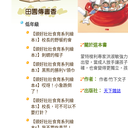
低年級
【頭好壯壯食育系列繪
本1】校長的野餐約會
關於這本書
【頭好壯壯食育系列繪
本2】刺蝟的帽子
蒙特梭利專家洪淑敏強力
出發，當成人放手讓孩子
【頭好壯壯食育系列繪
確，也會變得更獨立，孩
本3】黑熊的勝利V領巾
作者：
【頭好壯壯食育系列繪
作者/竹下文子
本4】哎呀！小象跌倒
出版社：
天下雜誌
了！
【頭好壯壯食育系列繪
本5】校長，可不可以不
要打針？
【頭好壯壯食育系列繪
本6】我不要吃青菜！