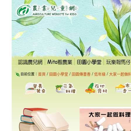
跳
到
主
要
內
容
區
塊
:::
/
/
/
/
首頁
田園小學堂
田園傳書香
低年級
大家一起做
目前位置：
:::