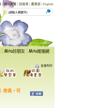
|
|
|
|
報
網站導覽
回首頁
農業部
English
友善列印
】校長，可