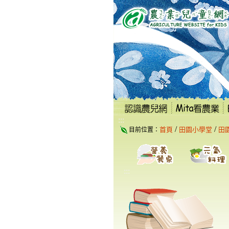
跳
到
主
要
內
容
區
塊
:::
/
/
首頁
田園小學堂
田
目前位置：
:::