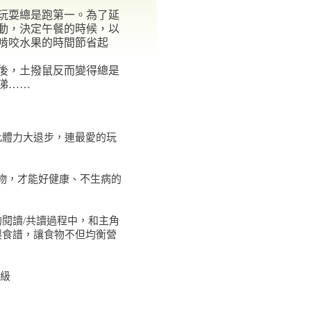
耍總是跑第一。為了延
動，決定午餐的時候，以
啃咬水果的時間節省起
，土撥鼠反而變得總是
涕……
體力大退步，連最愛的玩
物，才能好健康、不生病的
閱讀/共讀過程中，和主角
製食譜，讓食物不但均衡營
！
級