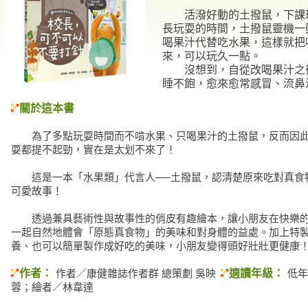
活潑好動的土撥鼠，下課玩
長玩耍的時間，土撥鼠靈機一
喝果汁代替吃水果，這樣就把
來，可以玩久一點。
沒想到，自從改喝果汁之後
睡不飽，愈來愈常感冒、流鼻
關於這本書
為了多點玩耍時間而不啃水果、只喝果汁的土撥鼠，反而因此
耍都提不起勁，實在是太划不來了！
這是一本「水果類」代言人──土撥鼠，認清楚原來吃對真食
可愛故事！
透過兼具藝術性與故事性的俏皮有趣繪本，讓小朋友在快樂的
一起自然地體會「原態真食物」的美味和對身體的益處。加上特
養、也可以簡單製作成好吃的美味，小朋友變得頭好壯壯更健康
作者：
適讀年級：
作者／康健雜誌作者群 總策劃 吳映
低年
蓉；繪者／林韋達