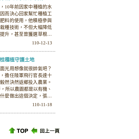
，10年前因家中種植的水
，因而決心回家幫忙種植工
、肥料的使用，他積極參與
及栽種技術，不但大幅降低
幅提升，甚至曾獲選草根大
110-12-13
肉桂種植守護土地
畫面光用想像就很帥氣吧？
叔，擔任陸軍飛行官長達十
，毅然決然返鄉投入農業。
好，所以農園都是以有機、
為什麼做出這個決定，張叔
110-11-18