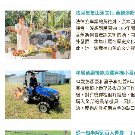
找回集集山蕉文化 黃稚淋
法律系畢業的黃稚淋，原本
特考，沒想到民國99-100
香蕉為何會產銷失衡的她，
外發掘，集集山蕉在歷史文
此，她一頭栽進山蕉的文史
蕉製品，並於民...
34歲彭彥豪和妻子李虹萱6
有機種植小番茄及香瓜的工
驗，對有機種植很有經驗，
購入全部的農業機具，因此
決，度過創業初期資金的缺
消費者肯定，夫妻倆不...
從一知半解到百大青農 丁