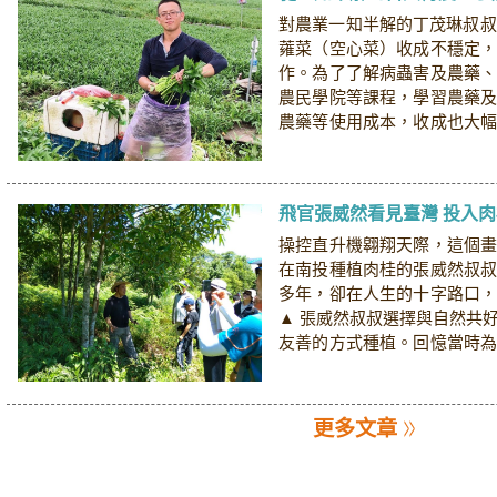
對農業一知半解的丁茂琳叔叔
蕹菜（空心菜）收成不穩定
作。為了了解病蟲害及農藥
農民學院等課程，學習農藥
農藥等使用成本，收成也大
使，赴日本進行交流...
飛官張威然看見臺灣 投入
操控直升機翱翔天際，這個
在南投種植肉桂的張威然叔
多年，卻在人生的十字路口
▲ 張威然叔叔選擇與自然共
友善的方式種植。回憶當時
叔從自己的工作經驗...
更多文章