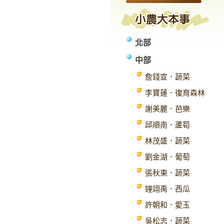
北部
中部
詹錢宣．蔬菜
李寶蓮．復育森林
謝美麗．芭樂
邱順南．蘆筍
林茂盛．蔬菜
劉金湖．葡萄
張秋東．蔬菜
鐘翊禹．西瓜
許朝和．愛玉
吳松志．蔬菜