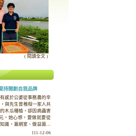
( 閱讀全文 )
堅持開創自我品牌
，有感於公婆從事務農的辛
山，與先生曾稚程一家人共
入的木瓜種植，卻因病蟲害
0萬元，她心想，要做就要從
求知識，蓋網室、做益菌管
111-12-06