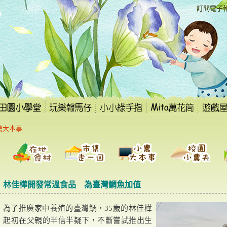
:::
訂閱電子
農大本事
林佳樺開發常溫食品 為臺灣鯛魚加值
為了推廣家中養殖的臺灣鯛，35歲的林佳樺
起初在父親的半信半疑下，不斷嘗試推出生