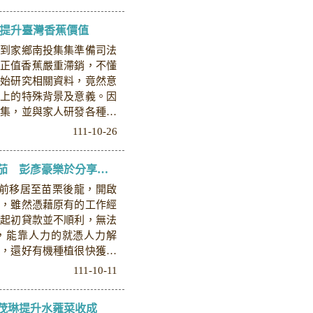
盼提升臺灣香蕉價值
回到家鄉南投集集準備司法
年間正值香蕉嚴重滯銷，不懂
開始研究相關資料，竟然意
化上的特殊背景及意義。因
搜集，並與家人研發各種香
111-10-26
移居苗栗後龍栽種有機小番茄 彭彥豪樂於分享種植經驗
年前移居至苗栗後龍，開啟
作，雖然憑藉原有的工作經
但起初貸款並不順利，無法
，能靠人力的就憑人力解
口，還好有機種植很快獲得
111-10-11
茂琳提升水蕹菜收成