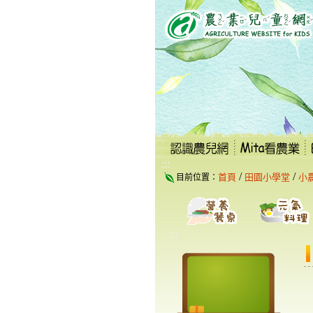
跳
到
主
要
內
容
區
塊
:::
/
/
首頁
田園小學堂
小
目前位置：
:::