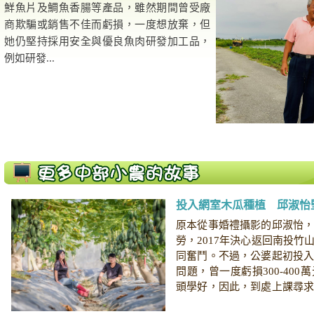
鮮魚片及鯛魚香腸等產品，雖然期間曾受廠
商欺騙或銷售不佳而虧損，一度想放棄，但
她仍堅持採用安全與優良魚肉研發加工品，
例如研發...
投入網室木瓜種植 邱淑怡
原本從事婚禮攝影的邱淑怡
勞，2017年決心返回南投竹
同奮鬥。不過，公婆起初投
問題，曾一度虧損300-40
頭學好，因此，到處上課尋
理，終於種...