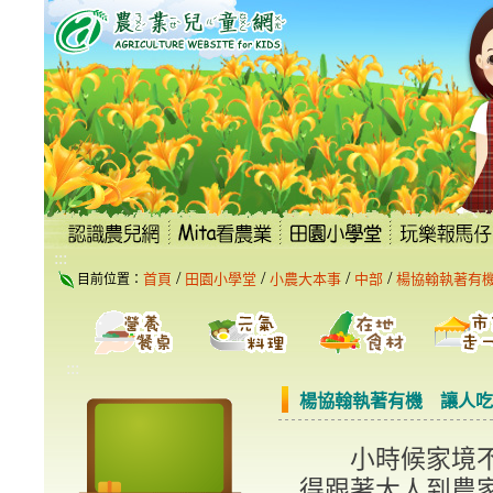
跳
到
主
要
內
容
區
塊
:::
/
/
/
/
首頁
田園小學堂
小農大本事
中部
楊協翰執著有
目前位置：
:::
楊協翰執著有機 讓人吃
小時候家境不
得跟著大人到農