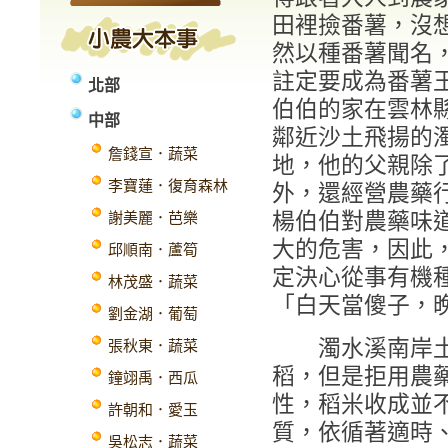
田裡撿番薯，沒
然以種番薯聞名
註定要成為番薯
北部
伯伯的家在雲林
中部
鄰近沙土飛揚的
詹錢宣．蔬菜
地，他的父親除
李寶蓮．復育森林
外，還經營農藥
楊伯伯對農藥味
謝美麗．芭樂
大的危害，因此
邱順南．蘆筍
定決心從事有機
林茂盛．蔬菜
「白天當傻子，
劉金湖．葡萄
濁水溪南岸土壤
張秋東．蔬菜
稻，但是拒用農
鐘翊禹．西瓜
性，稻米收成並
許朝和．愛玉
質，依循著適時
吳松志．蔬菜