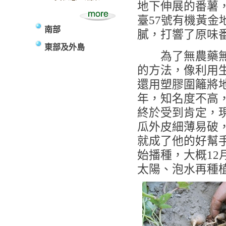
地下伸展的番薯
臺57號有機黃
南部
膩，打響了原味
東部及外島
為了無農藥無肥
的方法，像利用
還用塑膠圍籬將
年，知名度不高
終於受到肯定，
瓜外皮細薄易破
就成了他的好幫
始播種，大概12
太陽、泡水再種