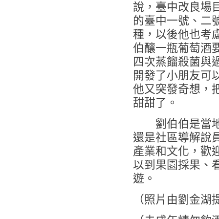
說，臺中改良場
的臺中一號、二
種，以後他也考
伯釀一瓶葡萄酒
四次蒸餾殺菌與
開發了小朋友可
他又突發奇想，
甜甜了。
劉伯伯是當地虎
還是社區導解說
產業和文化，歡
以到果園採果、
遊。
（照片由劉金湖