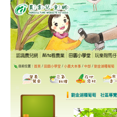
跳
到
主
要
內
容
區
塊
:::
/
/
/
/
首頁
田園小學堂
小農大本事
中部
劉金湖種葡萄
目前位置：
:::
劉金湖種葡萄 社區導覽