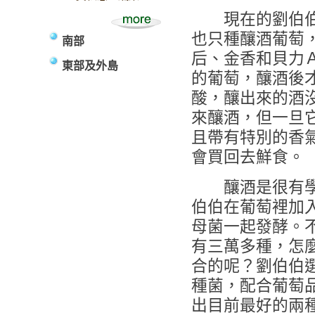
現在的劉伯伯是
也只種釀酒葡萄
南部
后、金香和貝力
東部及外島
的葡萄，釀酒後
酸，釀出來的酒
來釀酒，但一旦它熟
且帶有特別的香
會買回去鮮食。
釀酒是很有學
伯伯在葡萄裡加
母菌一起發酵。
有三萬多種，怎
合的呢？劉伯伯
種菌，配合葡萄
出目前最好的兩