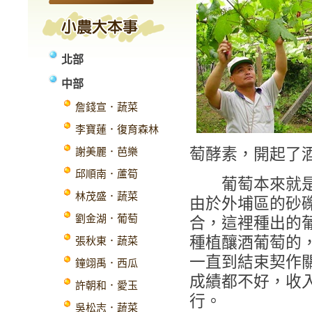
北部
中部
詹錢宣．蔬菜
李寶蓮．復育森林
萄酵素，開起了
謝美麗．芭樂
邱順南．蘆筍
葡萄本來就是臺
林茂盛．蔬菜
由於外埔區的砂
劉金湖．葡萄
合，這裡種出的
種植釀酒葡萄的，
張秋東．蔬菜
一直到結束契作
鐘翊禹．西瓜
成績都不好，收
許朝和．愛玉
行。
吳松志．蔬菜