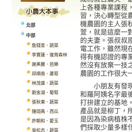
上各種專業課程
習，決心轉型從
機農園的主人張
北部
萱，就是這麼一
中部
的夫妻。張叔叔
詹錢宣．蔬菜
電工作，雖然現
李寶蓮．復育森林
得有機認證的專
然沒有放棄一技
謝美麗．芭樂
農園的工作很大
邱順南．蘆筍
林茂盛．蔬菜
小朋友有發現東
劉金湖．葡萄
和羅阿姨名字最
打拚建立的基地
張秋東．蔬菜
產品就是柳丁，
鐘翊禹．西瓜
是因為染病植株
許朝和．愛玉
們採取少量多樣
吳松志．蔬菜