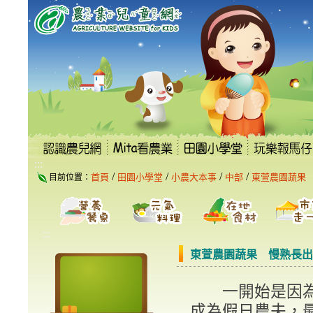
跳
到
主
要
內
容
區
塊
:::
/
/
/
/
首頁
田園小學堂
小農大本事
中部
東萱農園蔬果
目前位置：
:::
東萱農園蔬果 慢熟長出
一開始是因為
成為假日農夫，