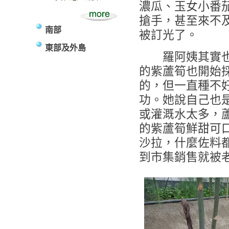
濃瓜、玉女小番
搶手，甚至來不
南部
被訂光了。
東部及外島
羅阿姨其實也種
的紫蘆筍也開始
的，但一直種不
功。她說自己也
或灌溉水太多，
的紫蘆筍鮮甜可
沙拉，什麼佐料
到市集銷售就被