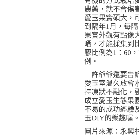
有機的方式栽培
農藥，就不會傷
愛玉果實碩大，
到隔年1月，每
果實外觀有點像
晒，才能採集到
膠比例為1：60，
例。
許爺爺還要告訴
愛玉室溫久放會
持凍狀不融化，
成立愛玉生態果
不易的成功經驗
玉DIY的樂趣喔
圖片來源：永興