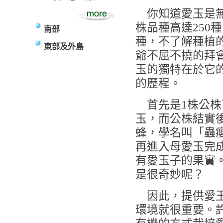
你知道愛玉是無
株品種高達250
南部
種，不了解種植
東部及外島
爺不屈不撓的拜
玉的獨特在於它
的歷程。
首先是1株公株可
玉，而公株結實
蜂，學名叫「蟲
再進入母愛玉完
有愛玉子的果實
是很奇妙呢？
因此，提供愛玉
環境就很重要。