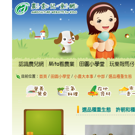
跳
到
主
要
內
容
區
塊
:::
/
/
/
/
首頁
田園小學堂
小農大本事
中部
選品種重生態
目前位置：
:::
選品種重生態 許朝和種