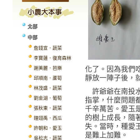
北部
中部
詹錢宣．蔬菜
李寶蓮．復育森林
化了。因為我們
謝美麗．芭樂
靜放一陣子後，
邱順南．蘆筍
林茂盛．蔬菜
許爺爺在南投水
劉金湖．葡萄
指掌，什麼問題
千辛萬苦。愛玉
張秋東．蔬菜
的樹上成長，隨
鐘翊禹．西瓜
失。當時，種愛
許朝和．愛玉
是難上加難。
吳松志．蔬菜