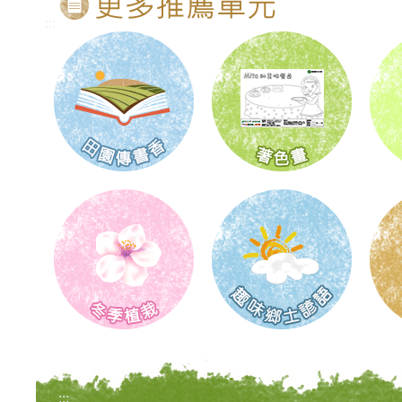
:::
:::