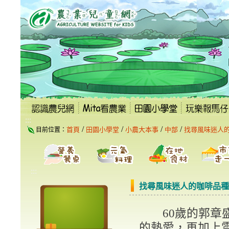
跳
到
主
要
內
容
區
塊
:::
/
/
/
/
首頁
田園小學堂
小農大本事
中部
找尋風味迷人
目前位置：
:::
找尋風味迷人的咖啡品種
60歲的郭章盛
的熱愛，再加上