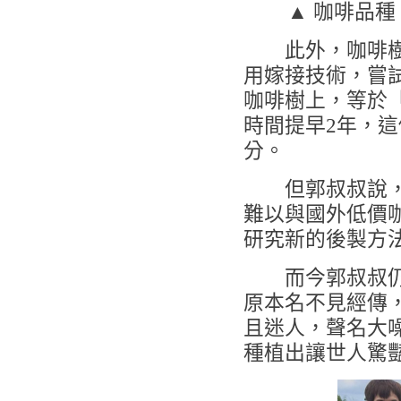
▲ 咖啡品
此外，咖啡樹從
用嫁接技術，嘗
咖啡樹上，等於
時間提早2年，這
分。
但郭叔叔說，臺
難以與國外低價
研究新的後製方
而今郭叔叔仍持
原本名不見經傳
且迷人，聲名大
種植出讓世人驚