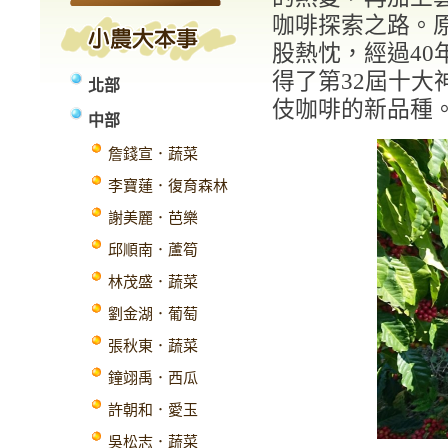
咖啡探索之路。
股熱忱，經過4
得了第32屆十
北部
伎咖啡的新品種
中部
詹錢宣．蔬菜
李寶蓮．復育森林
謝美麗．芭樂
邱順南．蘆筍
林茂盛．蔬菜
劉金湖．葡萄
張秋東．蔬菜
鐘翊禹．西瓜
許朝和．愛玉
吳松志．蔬菜