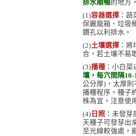
排水順暢
的地方
(1)
容器選擇
：蔬
保麗龍箱、垃圾
鑽孔以利排水。
(2)
土壤選擇
：將
合，若土壤不易
(3)
播種
：小白菜
壤，每穴間隔10-
公分厚)，太厚
播種程序。種子
株為宜。注意使
(4)
日照
：未發芽
天種子可發芽出
至光線較強處，