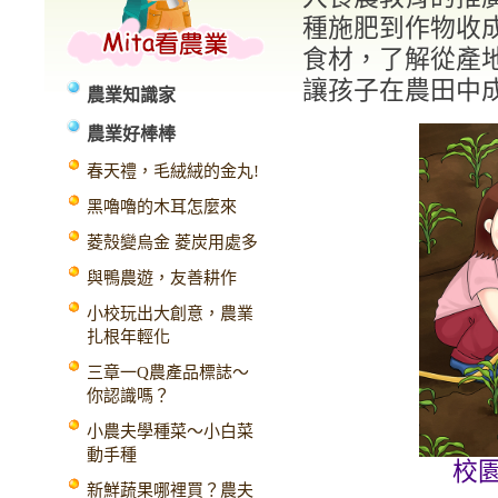
種施肥到作物收
食材，了解從產
讓孩子在農田中
農業知識家
農業好棒棒
春天禮，毛絨絨的金丸!
黑嚕嚕的木耳怎麼來
菱殼變烏金 菱炭用處多
與鴨農遊，友善耕作
小校玩出大創意，農業
扎根年輕化
三章一Q農產品標誌～
你認識嗎？
小農夫學種菜～小白菜
動手種
校園
新鮮蔬果哪裡買？農夫