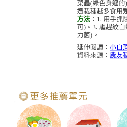
菜蟲(綠色身軀的
遭栽種越多食用
方法
：1. 用手
可)。3. 驅趕紋
力菌)。
延伸閱讀：
小白
資料來源：
農友
:::