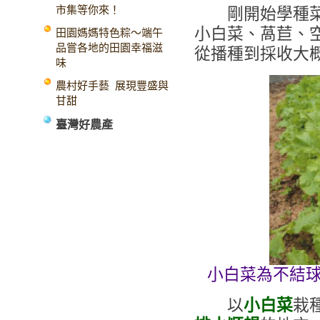
市集等你來！
剛開始學種菜
小白菜、萵苣、
田園媽媽特色粽～端午
品嘗各地的田園幸福滋
從播種到採收大
味
農村好手藝 展現豐盛與
甘甜
臺灣好農產
小白菜為不結
以
小白菜
栽