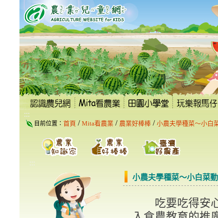
跳
到
主
要
內
容
區
塊
:::
/
/
/
首頁
Mita看農業
農業好棒棒
小農夫學種菜～小白
目前位置：
:::
小農夫學種菜～小白菜動
吃要吃得安心健
入食農教育的推