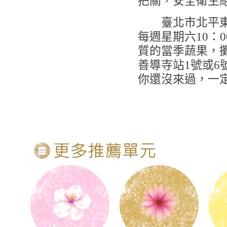
把關，安全衛生
臺北市北平東路
每週星期六10：00
質的當季蔬果，
善導寺站1號或6
你還沒來過，一
:::