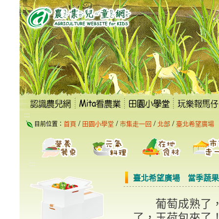
跳
到
主
要
內
容
區
塊
:::
/
/
/
/
首頁
田園小學堂
市集走一回
北部
臺北希望廣場
目前位置：
:::
臺北希望廣場 當季蔬果
葡萄成熟了，
了，玉荷包來了