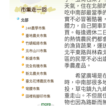
天氣，住在北部
吃中南部最當季
實不必冒著酷暑
北部
體力，自己開車
248農學市集
買。每逢週休二
臺地農夫市集
的熱情農民們都
竹蜻蜓綠市集
的漁貨蔬果，運
北市山川市集
北平東路與林森
區的民眾不必出
新盛市集
季農產品。
完全有機市集
新北農夫市集
希望廣場是在19
臺北花博農民市集
時，中南部很多
投，草屯鎮九九
彎腰市集
重走山。不但居
田裡有腳印市集
物也因為路斷而