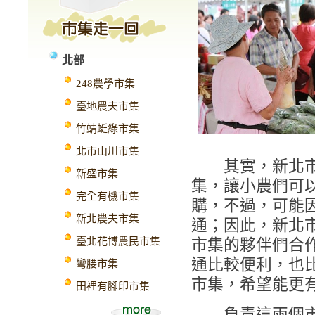
北部
248農學市集
臺地農夫市集
竹蜻蜓綠市集
北市山川市集
其實，新北市原
新盛市集
集，讓小農們可
完全有機市集
購，不過，可能
新北農夫市集
通；因此，新北
臺北花博農民市集
市集的夥伴們合
通比較便利，也
彎腰市集
市集，希望能更
田裡有腳印市集
負責這兩個市集