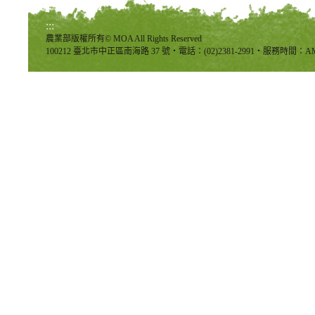
:::
農業部版權所有© MOA All Rights Reserved
100212 臺北市中正區南海路 37 號‧電話：(02)2381-2991‧服務時間：AM8