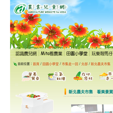
跳
到
主
要
內
容
區
塊
:::
/
/
/
/
首頁
田園小學堂
市集走一回
北部
新北農夫市集
目前位置：
:::
新北農夫市集 看美景買