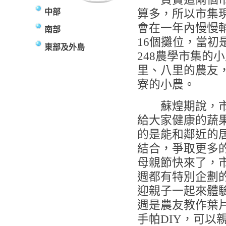
中部
算多，所以市集
會在一年內慢慢
南部
16
個攤位，當初
東部及外島
248
農學市集的小
里、八里的農友
寮的小農。
蘇煌期說，市
給大家健康的蔬
的是能和鄰近的
結合，爭取更多
母親節快來了，
週都有特別企劃
迎親子一起來體
週是農友教作葉
手帕
DIY
，可以