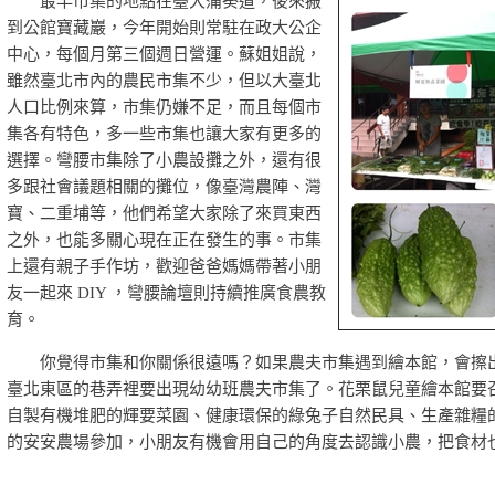
最早市集的地點在臺大蒲葵道，後來搬
到公館寶藏巖，今年開始則常駐在政大公企
中心，每個月第三個週日營運。蘇姐姐說，
雖然臺北市內的農民市集不少，但以大臺北
人口比例來算，市集仍嫌不足，而且每個市
集各有特色，多一些市集也讓大家有更多的
選擇。彎腰市集除了小農設攤之外，還有很
多跟社會議題相關的攤位，像臺灣農陣、灣
寶、二重埔等，他們希望大家除了來買東西
之外，也能多關心現在正在發生的事。市集
上還有親子手作坊，歡迎爸爸媽媽帶著小朋
友一起來 DIY ，彎腰論壇則持續推廣食農教
育。
你覺得市集和你關係很遠嗎？如果農夫市集遇到繪本館，會擦出什
臺北東區的巷弄裡要出現幼幼班農夫市集了。花栗鼠兒童繪本館要
自製有機堆肥的輝要菜園、健康環保的綠兔子自然民具、生產雜糧
的安安農場參加，小朋友有機會用自己的角度去認識小農，把食材