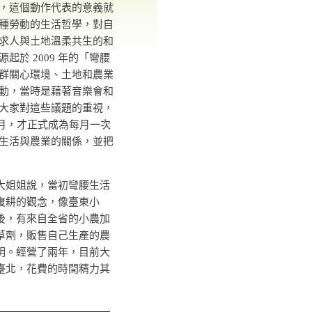
，這個動作代表的意義就
種勞動的生活哲學，對自
求人與土地溫柔共生的和
起於 2009 年的「彎腰
群關心環境、土地和農業
動，當時是藉著音樂會和
大家對這些議題的重視，
 9 月，才正式成為每月一次
生活與農業的關係，並把
大姐姐說，當初彎腰生活
復耕的觀念，像臺東小
後，有來自全省的小農加
草劑，販售自己生產的農
明。經營了兩年，目前大
臺北，花費的時間精力其