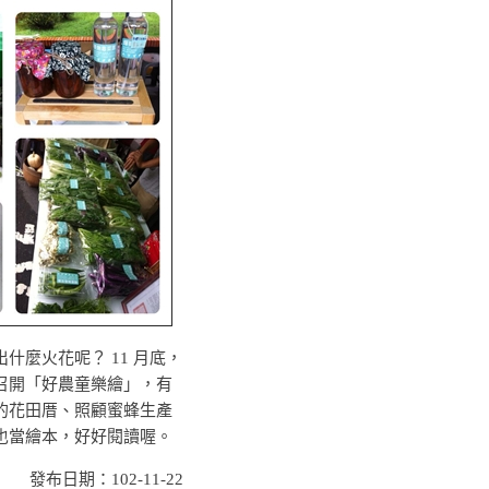
麼火花呢？ 11 月底，
召開「好農童樂繪」，有
的花田厝、照顧蜜蜂生產
也當繪本，好好閱讀喔。
發布日期：102-11-22