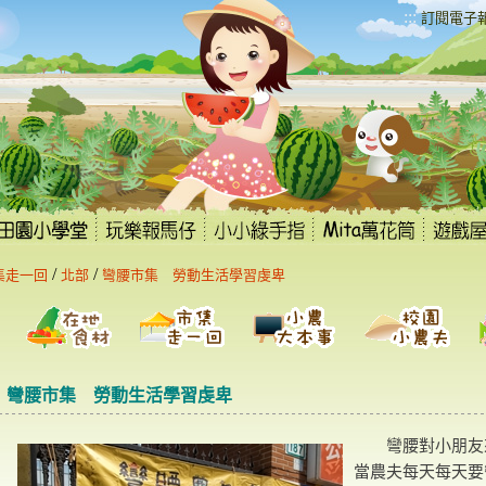
:::
訂閱電子
/
/
集走一回
北部
彎腰市集 勞動生活學習虔卑
彎腰市集 勞動生活學習虔卑
彎腰對小朋友來
當農夫每天每天要