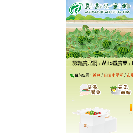
跳
到
主
要
內
容
區
塊
:::
/
/
首頁
田園小學堂
市
目前位置：
:::