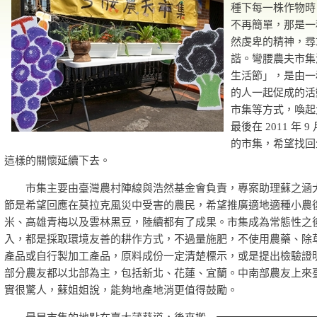
種下每一株作物時
不再簡單，那是一
然虔卑的精神，尋
諧。彎腰農夫市集源
生活節」，是由一
的人一起促成的活
市集等方式，喚起
最後在 2011 年
的市集，希望找回
這樣的關懷延續下去。
市集主要由臺灣農村陣線與浩然基金會負責，專案助理蘇之涵
節是希望回應在莫拉克風災中受害的農民，希望推廣適地適種小農
米、高雄青梅以及雲林黑豆，陸續都有了成果。市集成為常態性之
入，都是採取環境友善的耕作方式，不過量施肥，不使用農藥、除
產品或自行製加工產品，原料成份一定清楚標示，或是提出檢驗證
部分農友都以北部為主，包括新北、花蓮、宜蘭。中南部農友上來
實很驚人，蘇姐姐說，能夠地產地消更值得鼓勵。