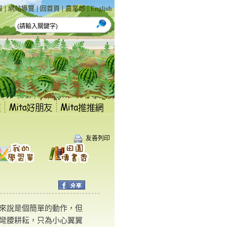
|
|
|
|
報
網站導覽
回首頁
農業部
English
友善列印
說是個簡單的動作，但
彎腰耕耘，只為小心翼翼