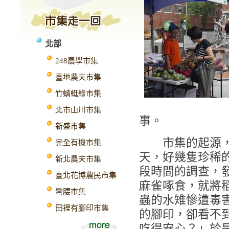
北部
248農學市集
臺地農夫市集
竹蜻蜓綠市集
北市山川市集
事。
新盛市集
市集的起源，來
完全有機市集
天，好幾隻珍稀
新北農夫市集
段時間的調查，
臺北花博農民市集
麻雀啄食，就將
彎腰市集
蟲的水雉慘遭毒
田裡有腳印市集
的腳印，卻看不
吃得安心？」於