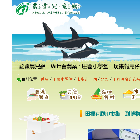
跳
到
主
要
內
容
區
塊
:::
/
/
/
/
首頁
田園小學堂
市集走一回
北部
田裡有腳印市
目前位置：
:::
田裡有腳印市集 到博物