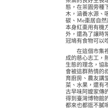
茶葉的良好生長
態，在茶園旁種
木，涵養水源、
碳、Ｍe棗居自然
本身紅棗用有機
外，還為了讓時
冠鳩有食物可以
在這個市集裡，
成的慈心志工，
生態的理念，協
會被這群熱情的
育廚房、農友講
菜、水果，還有
古早味阿嬤家傳
得到臺灣博物館
都來也都逛不膩