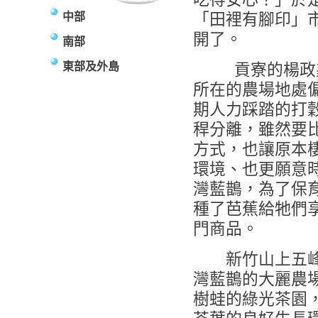
中部
「田裡有腳印」
開了。
南部
東部及外島
貢寮的楊政鑫
所在的農場地處
期人力踩踏的打
稈分離，雖然要
方式，也讓原本
環境、也更願意
灣藍鵲，為了保
種了芭蕉給牠們
門商品。
新竹山上五峰
灣藍鵲的大麗農
樹蛙的綠光茶園