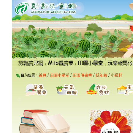
跳
到
主
要
內
容
區
塊
:::
/
/
/
/
首頁
田園小學堂
田園傳書香
低年級
小種籽
目前位置：
:::