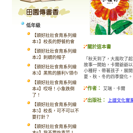
低年級
【頭好壯壯食育系列繪
本1】校長的野餐約會
關於這本書
【頭好壯壯食育系列繪
本2】刺蝟的帽子
「秋天到了，大風吹了起
故事一開始，卡爾爺爺以
【頭好壯壯食育系列繪
小種籽、帶著孩子，展開
本3】黑熊的勝利V領巾
夏、秋、冬的四季變化。
【頭好壯壯食育系列繪
作者：
艾瑞．卡爾
本4】哎呀！小象跌倒
了！
出版社：
上誼文化實
【頭好壯壯食育系列繪
本5】校長，可不可以不
要打針？
【頭好壯壯食育系列繪
本6】我不要吃青菜！