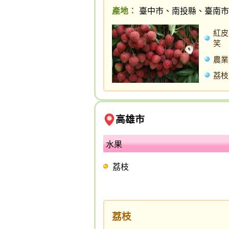
產地：
臺中市、南投縣、臺南市
紅皮
笑
農業
荔枝
高雄市
水果
荔枝
荔枝