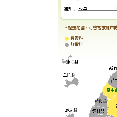
類別：
* 點選地圖，可檢視該縣市
有資料
無資料
連江縣
新竹
金門縣
苗
臺中
彰化縣
澎湖縣
雲林縣