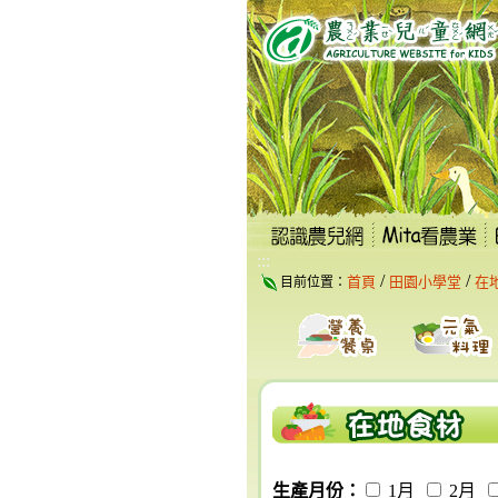
跳
到
主
要
內
容
區
塊
:::
/
/
首頁
田園小學堂
在
目前位置：
生產月份：
1月
2月