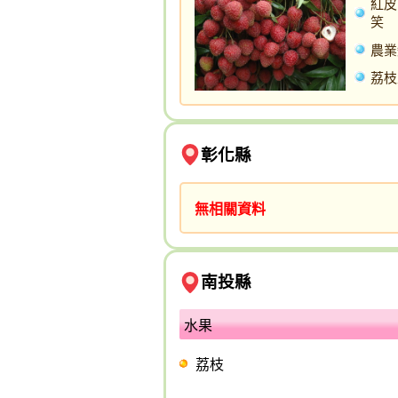
紅皮
笑
農業
荔枝
彰化縣
無相關資料
南投縣
水果
荔枝