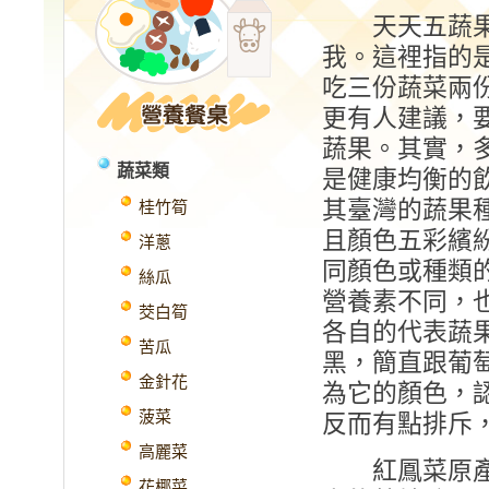
天天五蔬果
我。這裡指的
吃三份蔬菜兩
更有人建議，
蔬果。其實，
蔬菜類
是健康均衡的
其臺灣的蔬果
桂竹筍
且顏色五彩繽
洋蔥
同顏色或種類
絲瓜
營養素不同，
茭白筍
各自的代表蔬
苦瓜
黑，簡直跟葡
金針花
為它的顏色，
菠菜
反而有點排斥
高麗菜
紅鳳菜原產於
花椰菜