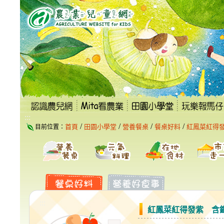
跳
到
主
要
內
容
區
塊
:::
/
/
/
/
首頁
田園小學堂
營養餐桌
餐桌好料
紅鳳菜紅得
目前位置：
:::
紅鳳菜紅得發紫 含