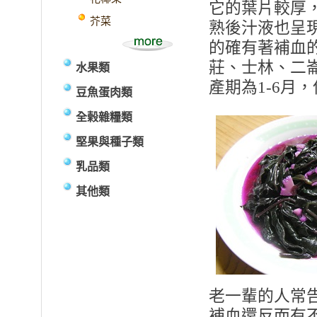
它的葉片較厚
芥菜
熟後汁液也呈
的確有著補血
莊、士林、二
水果類
產期為1-6月
豆魚蛋肉類
全榖雜糧類
堅果與種子類
乳品類
其他類
老一輩的人常
補血還反而有