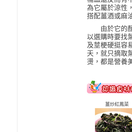
為它屬於涼性
搭配薑酒或麻
由於它的顏色
以選購時要找
及莖梗硬挺容
天，就只摘取
燙，都是營養
薑炒紅鳳菜