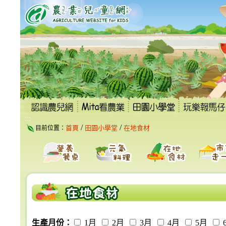
跳
到
主
要
內
容
區
塊
:::
/
/
首頁
田園小學堂
在地食材
目前位置：
生產月份：
1月
2月
3月
4月
5月