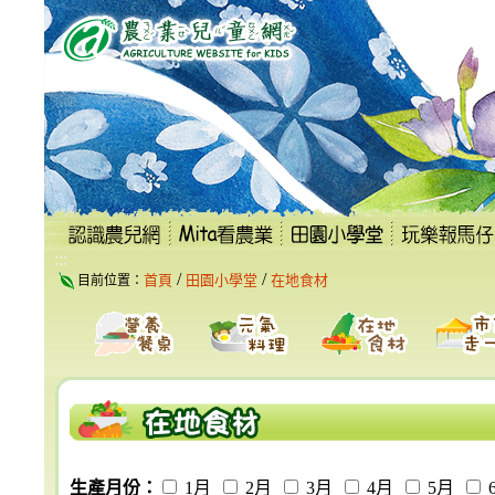
跳
到
主
要
內
容
區
塊
:::
/
/
首頁
田園小學堂
在地食材
目前位置：
生產月份：
1月
2月
3月
4月
5月