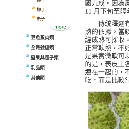
柿子
國九成。因為
柳丁
11 月下旬至
棗子
傳統釋迦有明
熟的依據。當
豆魚蛋肉類
經成熟可採收
正常軟熟，不
全榖雜糧類
是果實微軟可
堅果與種子類
的是，表皮上
乳品類
連在一起的，
其他類
吃，而是比較