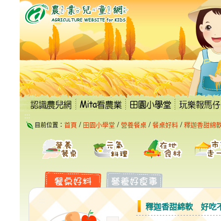
跳
到
主
要
內
容
區
塊
:::
/
/
/
/
首頁
田園小學堂
營養餐桌
餐桌好料
釋迦香甜綿
目前位置：
:::
釋迦香甜綿軟 好吃