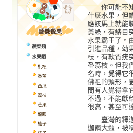
你可能不知
什麼水果，但
應該馬上就能
黃綠，有鱗目
水果霸王了。
蔬菜類
引進品種，幼
枝，有軟質疣
水果類
番荔枝。但我
枇杷
名時，覺得它
香蕉
佛祖的頭形，
西瓜
間有人覺得拿
荔枝
不過，不能獻
芒果
很高，甚至可達
龍眼
臺灣的釋迦最
柚子
迦兩大類，被