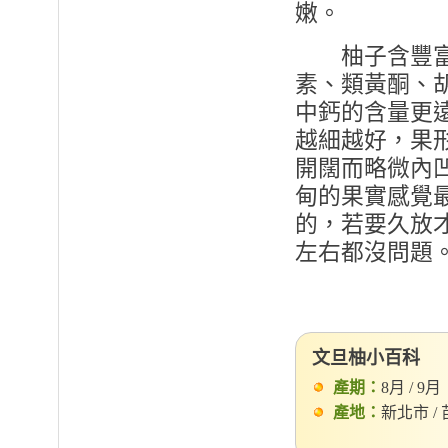
嫩。
柚子含豐富的
素、類黃酮、胡
中鈣的含量更
越細越好，果
開闊而略微內凹，
甸的果實感覺
的，若要久放
左右都沒問題
文旦柚小百科
產期：
8月 / 9月
產地：
新北市 / 