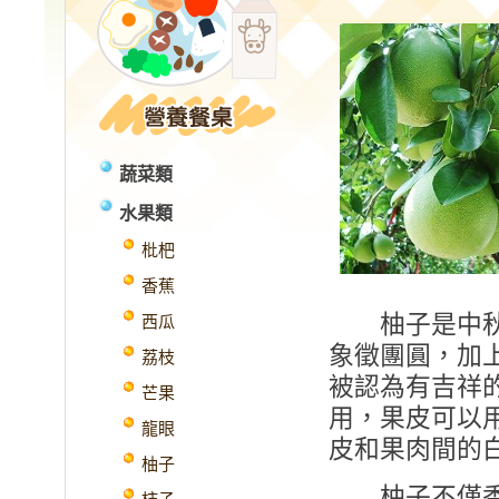
蔬菜類
水果類
枇杷
香蕉
柚子是中秋節
西瓜
象徵團圓，加
荔枝
被認為有吉祥
芒果
用，果皮可以
龍眼
皮和果肉間的
柚子
柚子不僅香氣