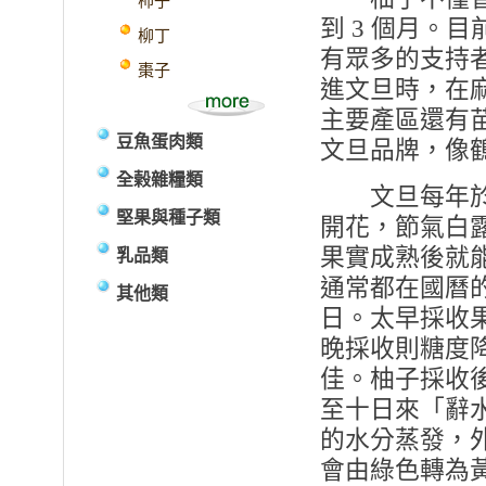
柿子
到 3 個月。
柳丁
有眾多的支持
棗子
進文旦時，在
主要產區還有
豆魚蛋肉類
文旦品牌，像
全榖雜糧類
文旦每年於 3
堅果與種子類
開花，節氣白露
果實成熟後就
乳品類
通常都在國曆的 9
其他類
日。太早採收
晚採收則糖度
佳。柚子採收
至十日來「辭
的水分蒸發，
會由綠色轉為