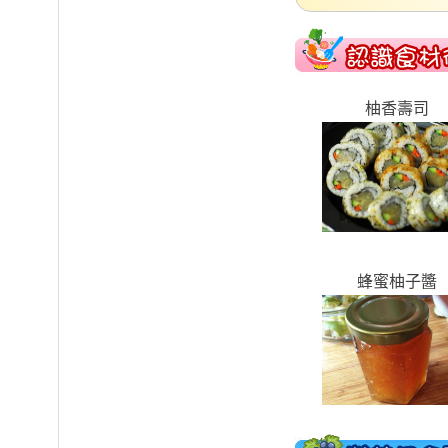
柚香壽司
蜂蜜柚子醬