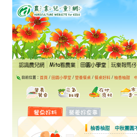
跳
到
主
要
內
容
區
塊
:::
/
/
/
/
首頁
田園小學堂
營養餐桌
餐桌好料
柚香柚甜 
目前位置：
:::
柚香柚甜 中秋團圓