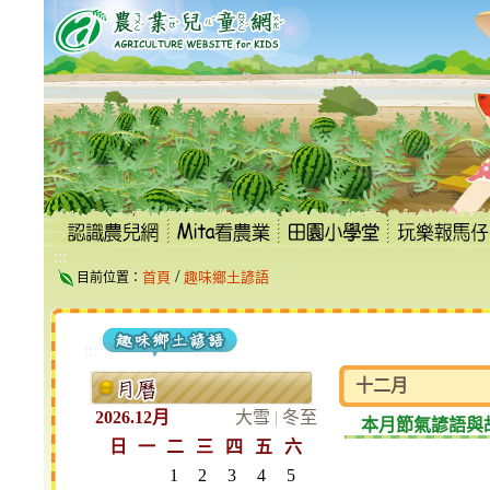
跳
到
主
要
內
容
區
塊
:::
/
首頁
趣味鄉土諺語
目前位置：
:::
十二月
2026.12月
大雪
|
冬至
本月節氣諺語與
日
一
二
三
四
五
六
1
2
3
4
5