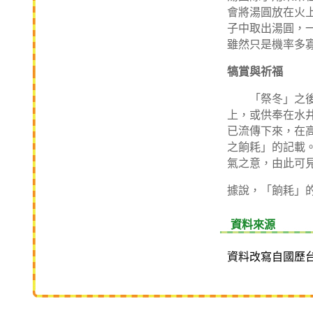
會將湯圓放在火
子中取出湯圓，
雖然只是機率多
犒賞與祈福
「祭冬」之
上，或供奉在水
已流傳下來，在
之餉耗」的記載
氣之意，由此可
據說，「餉耗」
資料來源
資料改寫自國歷