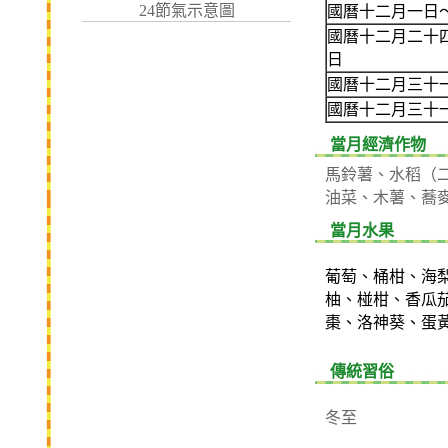
24節氣示意圖
國曆十二月一日
國曆十二月二十
日
國曆十二月三十
國曆十二月三十
當月經濟作物
馬鈴薯、水稻（
油菜、木薯、蕎
當月水果
葡萄、桶柑、海
柚、椪柑、香瓜
棗、洛神葵、蛋
傳統習俗
冬至